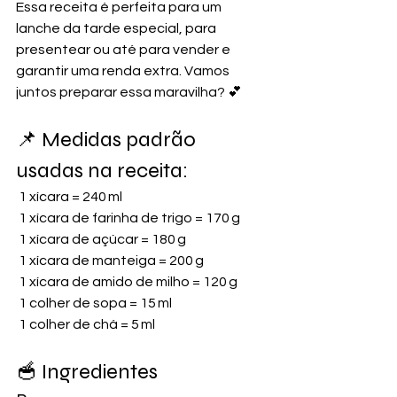
Essa receita é perfeita para um 
lanche da tarde especial, para 
presentear ou até para vender e 
garantir uma renda extra. Vamos 
juntos preparar essa maravilha? 💕
📌 Medidas padrão 
usadas na receita:
 1 xícara = 240 ml
 1 xícara de farinha de trigo = 170 g
 1 xícara de açúcar = 180 g
 1 xícara de manteiga = 200 g
 1 xícara de amido de milho = 120 g
 1 colher de sopa = 15 ml
 1 colher de chá = 5 ml
🥣 Ingredientes