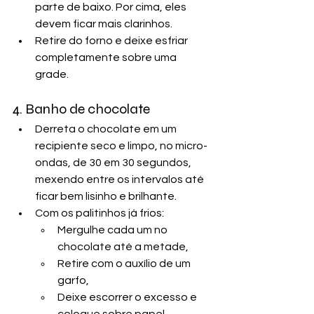
parte de baixo. Por cima, eles 
devem ficar mais clarinhos.
Retire do forno e deixe esfriar 
completamente sobre uma 
grade.
4. Banho de chocolate
Derreta o chocolate em um 
recipiente seco e limpo, no micro-
ondas, de 30 em 30 segundos, 
mexendo entre os intervalos até 
ficar bem lisinho e brilhante.
Com os palitinhos já frios:
Mergulhe cada um no 
chocolate até a metade,
Retire com o auxílio de um 
garfo,
Deixe escorrer o excesso e 
coloque sobre papel 