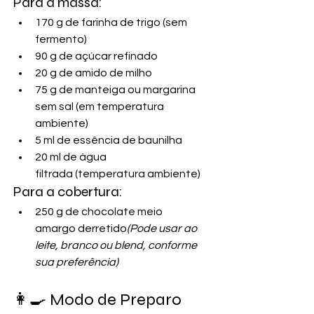
Para a massa:
170 g de farinha de trigo (sem 
fermento)
90 g de açúcar refinado
20 g de amido de milho
75 g de manteiga ou margarina 
sem sal (em temperatura 
ambiente)
5 ml de essência de baunilha
20 ml de água 
filtrada (temperatura ambiente)
Para a cobertura:
250 g de chocolate meio 
amargo derretido
(Pode usar ao 
leite, branco ou blend, conforme 
sua preferência)
👩‍🍳 Modo de Preparo