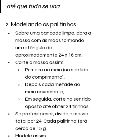
até que tudo se una.
2. Modelando os palitinhos
Sobre uma bancada limpa, abra a 
massa com as mãos formando 
um retângulo de 
aproximadamente 24 x 16 cm.
Corte a massa assim:
Primeiro ao meio (no sentido 
do comprimento),
Depois cada metade ao 
meio novamente,
Em seguida, corte no sentido 
oposto até obter 24 tirinhas.
Se preferir pesar, divida a massa 
total por 24. Cada palitinho terá 
cerca de 15 g.
Modele assim: