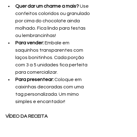
Quer dar um charme a mais?
 Use 
confeitos coloridos ou granulado 
por cima do chocolate ainda 
molhado. Fica lindo para festas 
ou lembrancinhas!
Para vender:
 Embale em 
saquinhos transparentes com 
laços bonitinhos. Cada porção 
com 3 a 5 unidades fica perfeita 
para comercializar.
Para presentear:
 Coloque em 
caixinhas decoradas com uma 
tag personalizada. Um mimo 
simples e encantador!
VÍDEO DA RECEITA