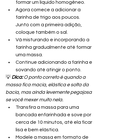
formar um líquido homogêneo.
Agora comece a adicionar a 
farinha de trigo aos poucos. 
Junto com a primeira adição, 
coloque também o sal.
Vá misturando e incorporando a 
farinha gradualmente até formar 
uma massa.
Continue adicionando a farinha e 
sovando até atingir o ponto.
💡 
Dica:
 O ponto correto é quando a 
massa fica macia, elástica e solta da 
bacia, mas ainda levemente pegajosa 
se você mexer muito nela.
Transfira a massa para uma 
bancada enfarinhada e sove por 
cerca de 10 minutos, até ela ficar 
lisa e bem elástica.
Modele a massa em formato de 