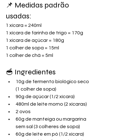
📌 Medidas padrão 
usadas:
1 xícara = 240ml
1 xícara de farinha de trigo = 170g
1 xícara de açúcar = 180g
1 colher de sopa = 15ml
1 colher de chá = 5ml
🥣 Ingredientes
10g de fermento biológico seco 
(1 colher de sopa)
90g de açúcar (1/2 xícara)
480ml de leite morno (2 xícaras)
2 ovos
60g de manteiga ou margarina 
sem sal (3 colheres de sopa)
60g de leite em pó (1/2 xícara)