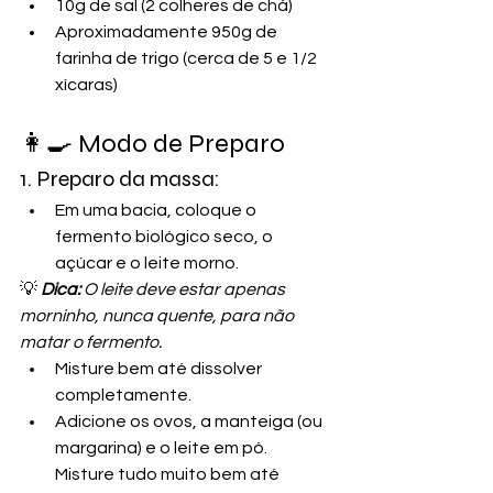
10g de sal (2 colheres de chá)
Aproximadamente 950g de 
farinha de trigo (cerca de 5 e 1/2 
xícaras)
👩‍🍳 Modo de Preparo
1. Preparo da massa:
Em uma bacia, coloque o 
fermento biológico seco, o 
açúcar e o leite morno.
💡 
Dica: 
O leite deve estar apenas 
morninho, nunca quente, para não 
matar o fermento.
Misture bem até dissolver 
completamente.
Adicione os ovos, a manteiga (ou 
margarina) e o leite em pó. 
Misture tudo muito bem até 