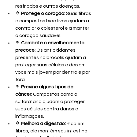
resfriados e outras doenças.
🥦 
Protege o coração:
 Suas fibras 
e compostos bioativos ajudam a 
controlar o colesterol e a manter 
o coração saudável.
🥦 
Combate o envelhecimento 
precoce:
 Os antioxidantes 
presentes no brócolis ajudam a 
proteger suas células e deixam 
você mais jovem por dentro e por 
fora.
🥦 
Previne alguns tipos de 
câncer:
 Compostos como o 
sulforafano ajudam a proteger 
suas células contra danos e 
inflamações.
🥦 
Melhora a digestão:
 Rico em 
fibras, ele mantém seu intestino 