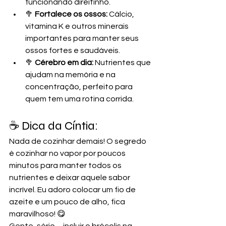
funcionando direitinho.
🥦 
Fortalece os ossos:
 Cálcio, 
vitamina K e outros minerais 
importantes para manter seus 
ossos fortes e saudáveis.
🥦 
Cérebro em dia:
 Nutrientes que 
ajudam na memória e na 
concentração, perfeito para 
quem tem uma rotina corrida.
☕ Dica da Cíntia: 
Nada de cozinhar demais! O segredo 
é cozinhar no vapor por poucos 
minutos para manter todos os 
nutrientes e deixar aquele sabor 
incrível. Eu adoro colocar um fio de 
azeite e um pouco de alho, fica 
maravilhoso! 😋
Gente, sério… incluir o brócolis na 