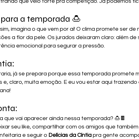
trando que veio forte pra competição. Já podemos fica
 para a temporada 🍮
assim, imagina o que vem por aí! O clima promete ser de 
es a flor da pele. Os jurados deixaram claro: além de 
stência emocional para segurar a pressão.
tia: 
aria, já se prepara porque essa temporada promete m
s e, claro, muita emoção. E eu vou estar aqui trazendo
ana!
onta: 
a que vai aparecer ainda nessa temporada? 🍮🍫
eitaria e seguir o 
Delícias da Cíntia
 pra gente acompa