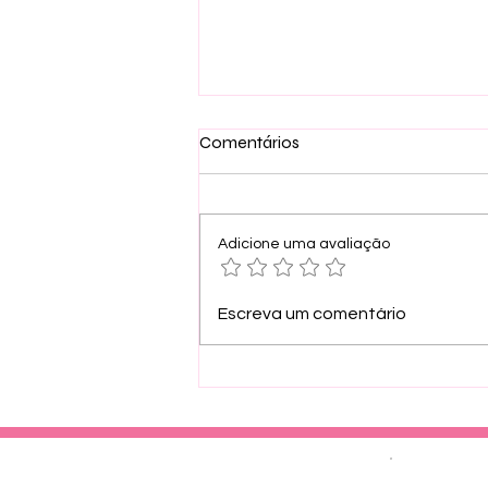
Comentários
Adicione uma avaliação
NOTÍCIA: 🎆 Ceia de Ano
Escreva um comentário
Novo: Sabor, Tradição e
Prosperidade à Mesa
Home