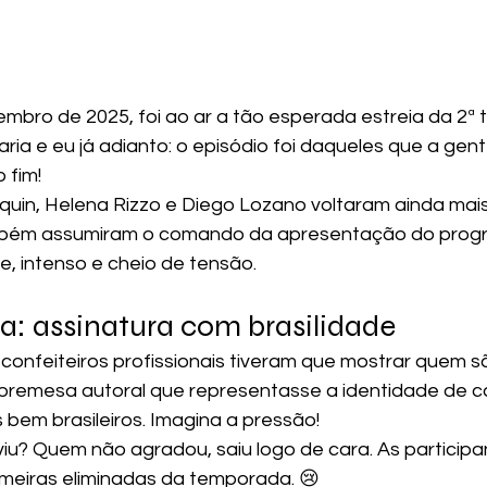
embro de 2025, foi ao ar a tão esperada estreia da 2ª
ia e eu já adianto: o episódio foi daqueles que a gent
 fim!
cquin, Helena Rizzo e Diego Lozano voltaram ainda mais
mbém assumiram o comando da apresentação do progr
e, intenso e cheio de tensão.
a: assinatura com brasilidade
 confeiteiros profissionais tiveram que mostrar quem s
remesa autoral que representasse a identidade de c
 bem brasileiros. Imagina a pressão!
iu? Quem não agradou, saiu logo de cara. As participan
imeiras eliminadas da temporada. 😢