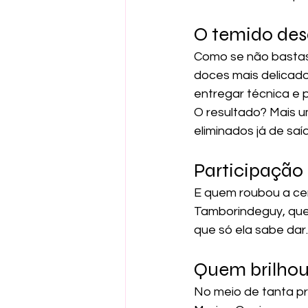
O temido des
Como se não bastass
doces mais delicado
entregar técnica e 
O resultado? Mais u
eliminados já de sa
Participação
E quem roubou a cen
Tamborindeguy, que 
que só ela sabe dar.
Quem brilhou 
No meio de tanta pr