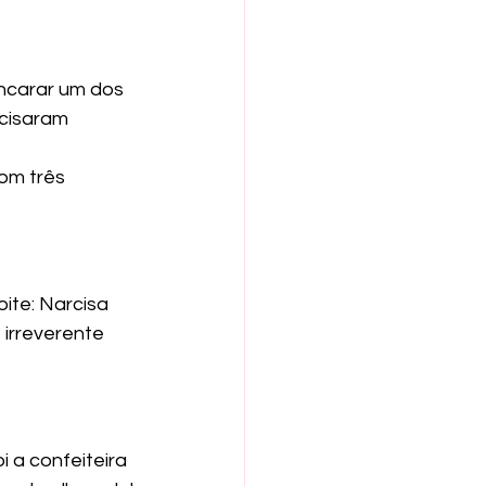
ncarar um dos 
cisaram 
om três 
ite: Narcisa 
irreverente 
 a confeiteira 