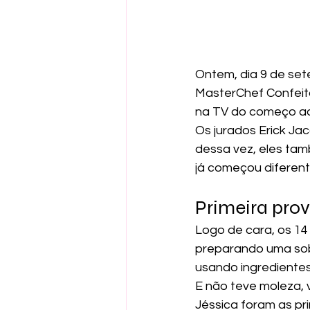
Ontem, dia 9 de set
MasterChef Confeitar
na TV do começo ao
Os jurados Erick Ja
dessa vez, eles ta
já começou diferent
Primeira prov
Logo de cara, os 14
preparando uma sob
usando ingredientes
E não teve moleza, v
Jéssica foram as pr