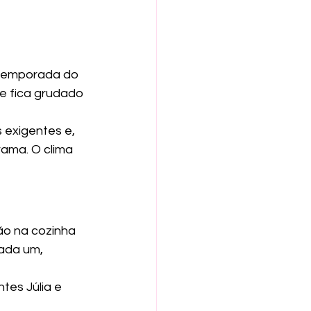
 temporada do 
e fica grudado 
 exigentes e, 
ama. O clima 
ão na cozinha 
ada um, 
tes Júlia e 