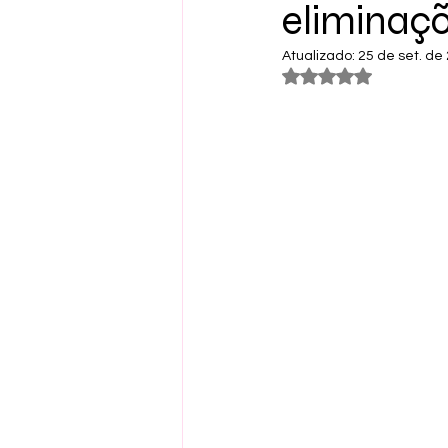
eliminaçõ
Atualizado:
25 de set. de
Avaliado com NaN 