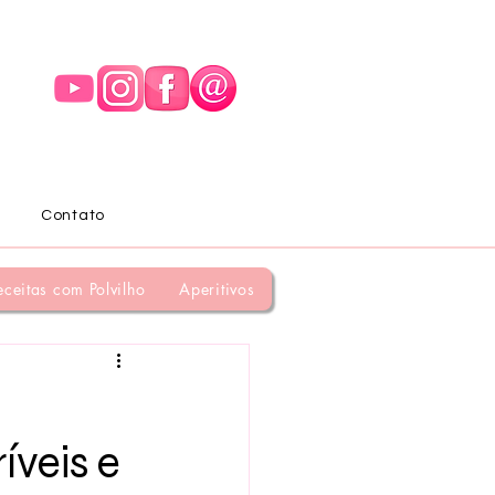
Contato
eceitas com Polvilho
Aperitivos
íveis e