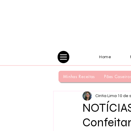
Home
Minhas Receitas
Pães Caseiro
Cíntia Lima
10 de 
NOTÍCIAS
Confeitar