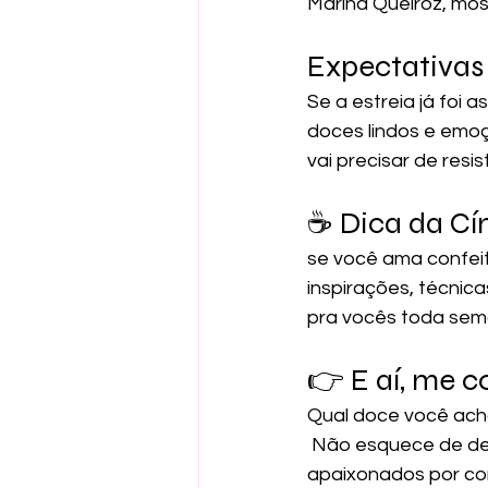
Marina Queiroz, mos
Expectativas
Se a estreia já foi 
doces lindos e emoçõ
vai precisar de resi
☕ Dica da Cín
se você ama confeit
inspirações, técnica
pra vocês toda sem
👉 E aí, me c
Qual doce você ach
 Não esquece de deixar seu like, compartilhar com os amigos que também são 
apaixonados por conf