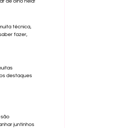
r de olho nela!
muita técnica, 
saber fazer, 
uitas 
 os destaques 
nhar juntinhos 