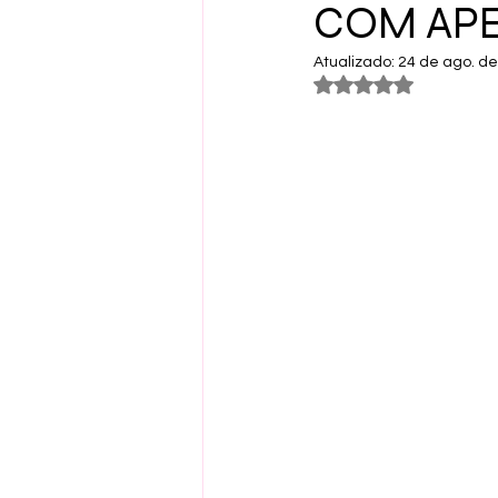
COM APE
Atualizado:
24 de ago. d
Avaliado com NaN 