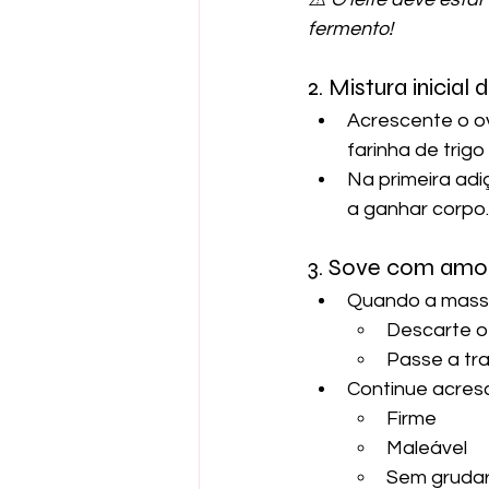
fermento!
2. Mistura inicial
Acrescente o ov
farinha de trig
Na primeira adi
a ganhar corpo.
3. Sove com amo
Quando a massa
Descarte o
Passe a tr
Continue acresc
Firme
Maleável
Sem grudar