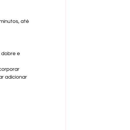
minutos, até 
 dobre e 
corporar 
r adicionar 