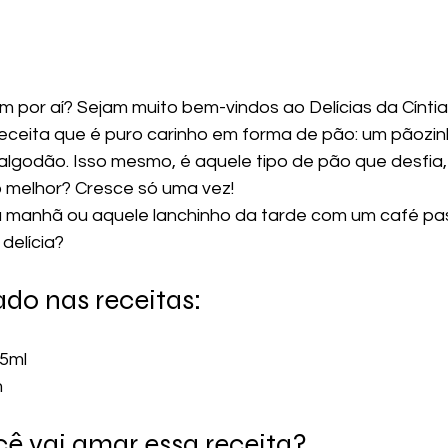
m por aí? Sejam muito bem-vindos ao Delícias da Cíntia!
eceita que é puro carinho em forma de pão: um pãozin
algodão. Isso mesmo, é aquele tipo de pão que desfia, 
o melhor? Cresce só uma vez!
a manhã ou aquele lanchinho da tarde com um café pa
delícia?
do nas receitas: 
5ml 
m
cê vai amar essa receita?