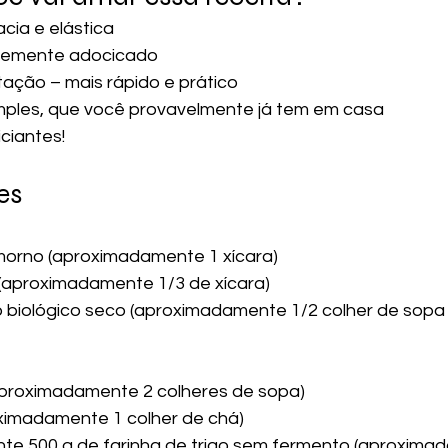
cia e elástica
evemente adocicado
ação – mais rápido e prático
imples, que você provavelmente já tem em casa
iciantes!
es
 morno (aproximadamente 1 xícara)
 (aproximadamente 1/3 de xícara)
 biológico seco (aproximadamente 1/2 colher de sopa 
(aproximadamente 2 colheres de sopa)
oximadamente 1 colher de chá)
e 500 g de farinha de trigo sem fermento (aproxima