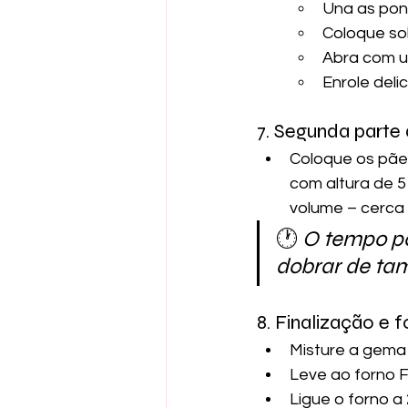
Una as pon
Coloque so
Abra com u
Enrole del
7. Segunda parte
Coloque os pãe
com altura de 5
volume – cerca 
🕐
 O tempo p
dobrar de ta
8. Finalização e 
Misture a gema 
Leve ao forno F
Ligue o forno a