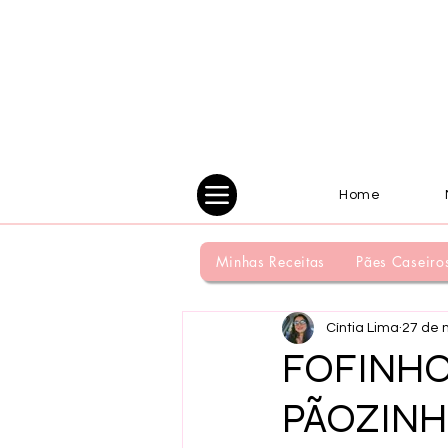
Home
Minhas Receitas
Pães Caseiro
Cíntia Lima
27 de 
FOFINH
PÃOZINH