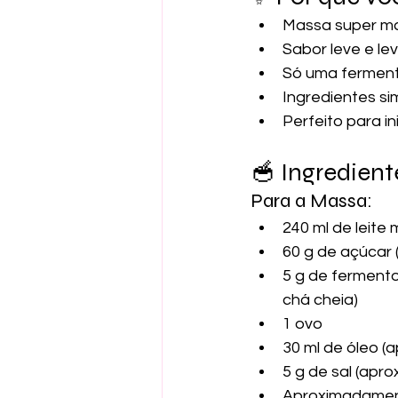
Massa super ma
Sabor leve e l
Só uma ferment
Ingredientes s
Perfeito para in
🥣 Ingredient
Para a Massa:
240 ml de leite
60 g de açúcar
5 g de fermento
chá cheia)
1 ovo
30 ml de óleo 
5 g de sal (apr
Aproximadament