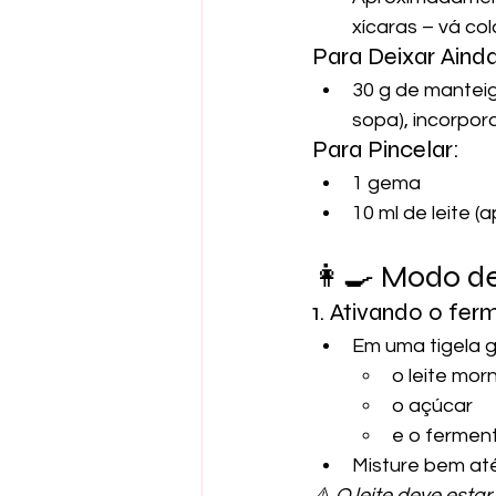
xícaras – vá co
Para Deixar Aind
30 g de mantei
sopa), incorpo
Para Pincelar:
1 gema
10 ml de leite 
👩‍🍳 Modo d
1. Ativando o fer
Em uma tigela g
o leite mor
o açúcar
e o fermen
Misture bem até
⚠️ O leite deve esta