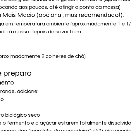
locando aos poucos, até atingir o ponto da massa)
a Mais Macio (opcional, mas recomendado!):
ga em temperatura ambiente (aproximadamente 1 e 1/2
rada à massa depois de sovar bem
(aproximadamente 2 colheres de chá)
e preparo
mento
rande, adicione:
no
to biológico seco
 o fermento e o açúcar estarem totalmente dissolvido
r morno, tipo “morninho de mamadeira”, ok? Leite quent