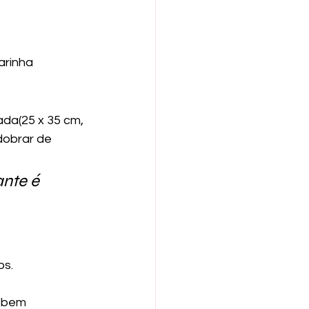
arinha
da(25 x 35 cm, 
dobrar de 
nte é 
os.
 bem 