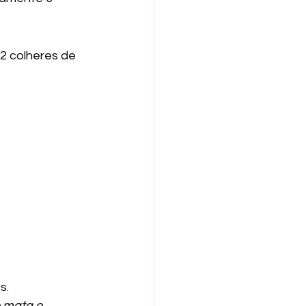
 colheres de 
s.
e mata o 