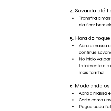
4. Sovando até fic
Transfira a mas
ela ficar bem elá
5. Hora do toque
Abra a massa c
continue sovand
No início vai p
totalmente e a 
mais farinha!
6. Modelando os
Abra a massa em
Corte como uma 
Pegue cada fati