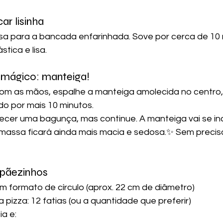
ar lisinha
sa para a bancada enfarinhada. Sove por cerca de 10 
stica e lisa.
 mágico: manteiga!
om as mãos, espalhe a manteiga amolecida no centro,
o por mais 10 minutos.
arecer uma bagunça, mas continue. A manteiga vai se in
massa ficará ainda mais macia e sedosa.✨ Sem precisa
 pãezinhos
 formato de círculo (aprox. 22 cm de diâmetro)
pizza: 12 fatias (ou a quantidade que preferir)
a e: