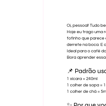
Oi, pessoal! Tudo be
Hoje eu trago uma r
fofinho que parece 
derrete na boca. E 
Ideal para o café d
Bora aprender essa 
📌 Padrão usa
1 xícara = 240ml 
1 colher de sopa = 1
1 colher de chá = 5
✨ Por que vo