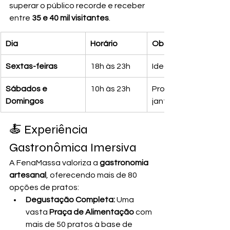
superar o público recorde e receber 
entre 
35 e 40 mil visitantes
.
Dia
Horário
Observação
Sextas-feiras
18h às 23h
Ideal para happy hour
Sábados e 
10h às 23h
Programação intensa
Domingos
jantar.
🍝 Experiência 
Gastronômica Imersiva
A FenaMassa valoriza a 
gastronomia 
artesanal
, oferecendo mais de 80 
opções de pratos:
Degustação Completa:
 Uma 
vasta 
Praça de Alimentação
 com 
mais de 50 pratos à base de 