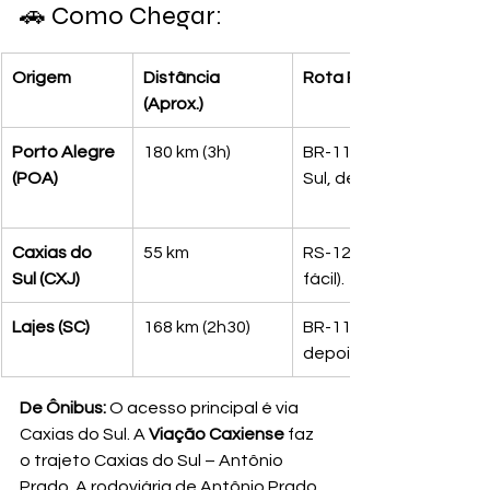
🚗 Como Chegar:
Origem
Distância 
Rota Principal
(Aprox.)
Porto Alegre 
180 km (3h)
BR-116 até Caxias do 
(POA)
Sul, depois RS-122.
Caxias do 
55 km
RS-122 (acesso mais 
Sul (CXJ)
fácil).
Lajes (SC)
168 km (2h30)
BR-116 até Vacaria, 
depois RS-122.
De Ônibus:
 O acesso principal é via 
Caxias do Sul. A 
Viação Caxiense
 faz 
o trajeto Caxias do Sul – Antônio 
Prado. A rodoviária de Antônio Prado 