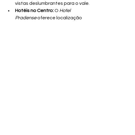
vistas deslumbrantes para o vale.
Hotéis no Centro:
 O 
Hotel 
Pradense
 oferece localização 
central.
Não perca a chance de viver essa 
experiência que transcende a 
gastronomia. 
A FenaMassa é a 
saudade
 da Itália no presente!
🔥 Quem você vai 
convidar para ir na 
FenaMassa? 
Marque aqui quem vai te acompanhar 
nessa rota gastronômica na Serra 
Gaúcha! Não esqueça de 
compartilhar este post
 nos seus 
stories para espalhar a alegria 