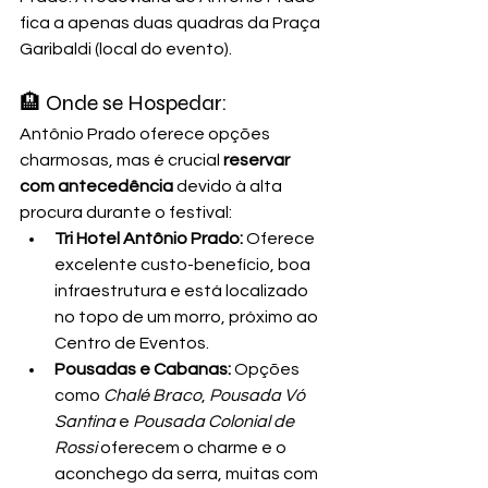
fica a apenas duas quadras da Praça 
Garibaldi (local do evento).
🏨 Onde se Hospedar:
Antônio Prado oferece opções 
charmosas, mas é crucial 
reservar 
com antecedência
 devido à alta 
procura durante o festival:
Tri Hotel Antônio Prado:
 Oferece 
excelente custo-benefício, boa 
infraestrutura e está localizado 
no topo de um morro, próximo ao 
Centro de Eventos.
Pousadas e Cabanas:
 Opções 
como 
Chalé Braco
, 
Pousada Vó 
Santina
 e 
Pousada Colonial de 
Rossi
 oferecem o charme e o 
aconchego da serra, muitas com 