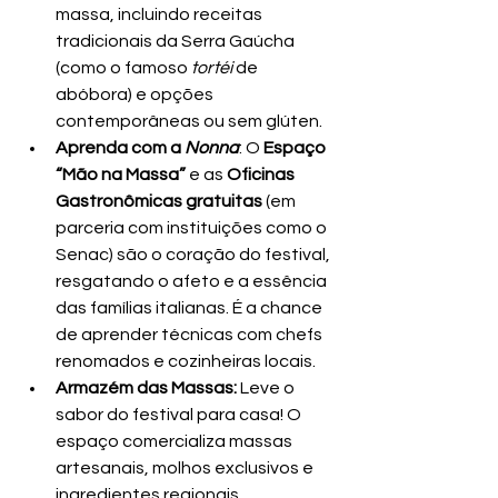
massa, incluindo receitas 
tradicionais da Serra Gaúcha 
(como o famoso 
tortéi
 de 
abóbora) e opções 
contemporâneas ou sem glúten.
Aprenda com a 
Nonna
: O 
Espaço 
“Mão na Massa”
 e as 
Oficinas 
Gastronômicas gratuitas
 (em 
parceria com instituições como o 
Senac) são o coração do festival, 
resgatando o afeto e a essência 
das famílias italianas. É a chance 
de aprender técnicas com chefs 
renomados e cozinheiras locais.
Armazém das Massas:
 Leve o 
sabor do festival para casa! O 
espaço comercializa massas 
artesanais, molhos exclusivos e 
ingredientes regionais.