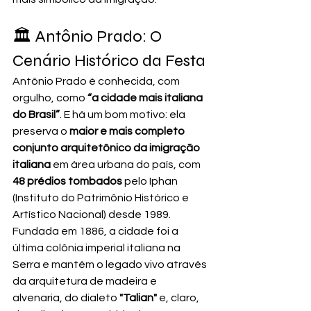
🏛️ Antônio Prado: O 
Cenário Histórico da Festa
Antônio Prado é conhecida, com 
orgulho, como 
“a cidade mais italiana 
do Brasil”
. E há um bom motivo: ela 
preserva o 
maior e mais completo 
conjunto arquitetônico da imigração 
italiana
 em área urbana do país, com 
48 prédios tombados
 pelo Iphan 
(Instituto do Patrimônio Histórico e 
Artístico Nacional) desde 1989.
Fundada em 1886, a cidade foi a 
última colônia imperial italiana na 
Serra e mantém o legado vivo através 
da arquitetura de madeira e 
alvenaria, do dialeto 
"Talian"
 e, claro, 