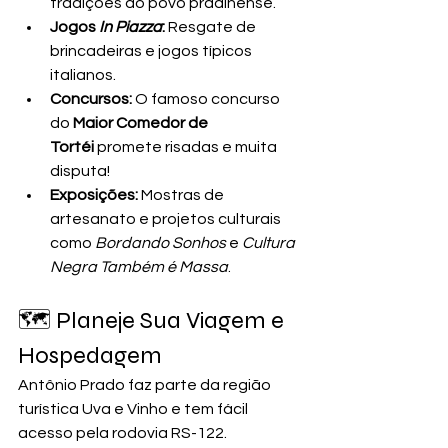
tradições do povo pradinense.
Jogos 
In Piazza
:
 Resgate de 
brincadeiras e jogos típicos 
italianos.
Concursos:
 O famoso concurso 
do 
Maior Comedor de 
Tortéi
 promete risadas e muita 
disputa!
Exposições:
 Mostras de 
artesanato e projetos culturais 
como 
Bordando Sonhos
 e 
Cultura 
Negra Também é Massa
.
🗺️ Planeje Sua Viagem e 
Hospedagem
Antônio Prado faz parte da região 
turística Uva e Vinho e tem fácil 
acesso pela rodovia RS-122.