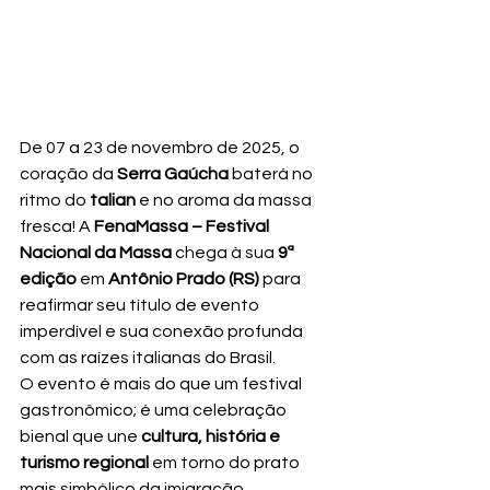
De 07 a 23 de novembro de 2025, o 
coração da 
Serra Gaúcha
 baterá no 
ritmo do 
talian
 e no aroma da massa 
fresca! A 
FenaMassa – Festival 
Nacional da Massa
 chega à sua 
9ª 
edição
 em 
Antônio Prado (RS)
 para 
reafirmar seu título de evento 
imperdível e sua conexão profunda 
com as raízes italianas do Brasil.
O evento é mais do que um festival 
gastronômico; é uma celebração 
bienal que une 
cultura, história e 
turismo regional
 em torno do prato 
mais simbólico da imigração.