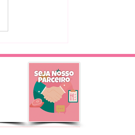
 SABIA: 🌟 Top 5
ílios Indispensáveis para
r Sua Culinária!