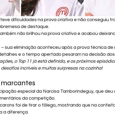
 teve dificuldades na prova criativa e não conseguiu t
obremesa de destaque.
também não brilhou na prova criativa e acabou deixand
s – sua eliminação aconteceu após a prova técnica de
etalhes e o tempo apertado pesaram na decisão dos 
ções, o Top 11 já está definido, e os próximos episódi
desafios incríveis e muitas surpresas na cozinha!
 marcantes
icipação especial da Narcisa Tamborindeguy, que deu
omentários da competição.
arons foi de tirar o fôlego, mostrando que na confeita
a a diferença.