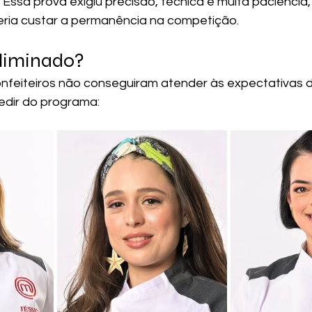
Essa prova exigiu precisão, técnica e muita paciência,
eria custar a permanência na competição.
liminado?
confeiteiros não conseguiram atender às expectativas d
edir do programa: