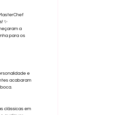
MasterChef 
s! ✨
omeçaram a 
nha para os 
rsonalidade e 
pantes acabaram 
 boca.
s clássicas em 