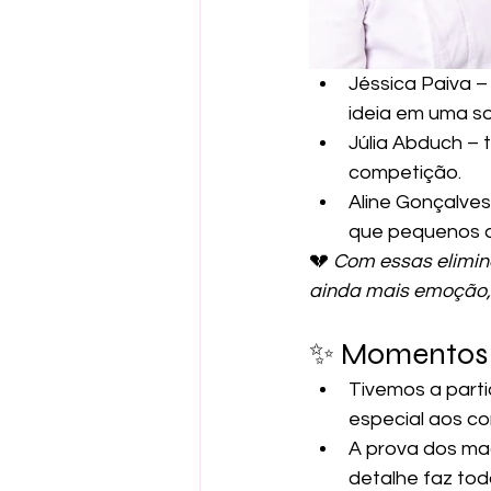
Jéssica Paiva –
ideia em uma s
Júlia Abduch – 
competição.
Aline Gonçalve
que pequenos d
💔 
Com essas elimina
ainda mais emoção, 
✨ Momentos
Tivemos a part
especial aos c
A prova dos mac
detalhe faz tod