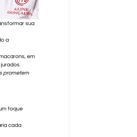
ransformar sua 
o a 
 macarons, em 
jurados.
os prometem 
 um toque 
ria cada 