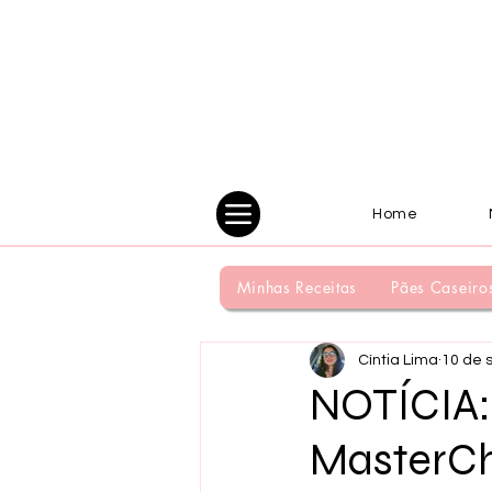
Home
Minhas Receitas
Pães Caseiro
Cíntia Lima
10 de 
NOTÍCIA:
MasterCh