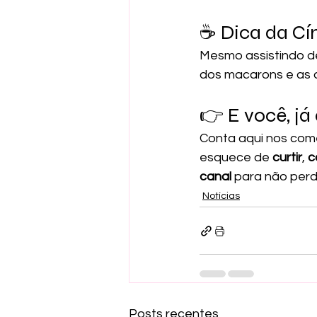
☕ Dica da Cín
Mesmo assistindo d
dos macarons e as 
👉 E você, já
Conta aqui nos come
esquece de 
curtir
, 
c
canal
 para não perd
Notícias
Posts recentes