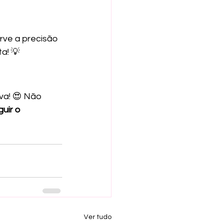
ve a precisão 
a! 💡
va! 😍 Não 
uir o 
Ver tudo