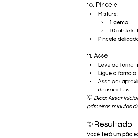
10. Pincele
Misture:
1 gema
10 ml de lei
Pincele delicad
11. Asse
Leve ao forno f
Ligue o forno a
Asse por aprox
douradinhos.
💡
Dica:
 Assar inici
primeiros minutos de
✨Resultado
Você terá um pão e