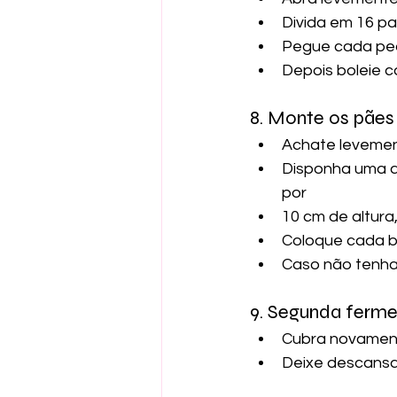
Divida em 16 pa
Pegue cada ped
Depois boleie c
8. Monte os pães
Achate levemen
Disponha uma a
por 
10 cm de altura
Coloque cada bo
Caso não tenha 
9. Segunda ferm
Cubra novamen
Deixe descansa