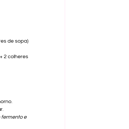
res de sopa)
 2 colheres 
morno.
r.
 fermento e 