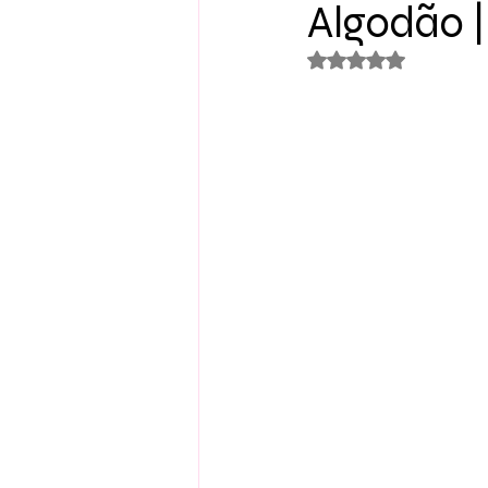
Algodão | 
Avaliado com NaN 