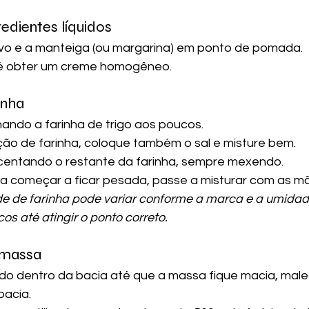
redientes líquidos
vo e a manteiga (ou margarina) em ponto de pomada.
é obter um creme homogêneo.
inha
ando a farinha de trigo aos poucos.
ção de farinha, coloque também o sal e misture bem.
centando o restante da farinha, sempre mexendo.
 começar a ficar pesada, passe a misturar com as m
de de farinha pode variar conforme a marca e a umidad
s até atingir o ponto correto.
 massa
o dentro da bacia até que a massa fique macia, maleá
bacia.