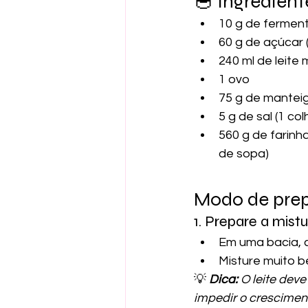
🥣 Ingredient
10 g de ferment
60 g de açúcar 
240 ml de leite 
1 ovo
75 g de mantei
5 g de sal (1 co
560 g de farinh
de sopa)
Modo de pre
1. Prepare a mistur
Em uma bacia, c
Misture muito 
💡 
Dica:
 O leite dev
impedir o crescime