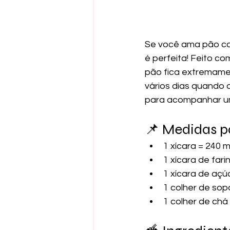
Se você ama pão ca
é perfeita! Feito c
pão fica extremamen
vários dias quando 
para acompanhar um 
📌 Medidas p
1 xícara = 240 m
1 xícara de fari
1 xícara de açú
1 colher de sop
1 colher de chá 