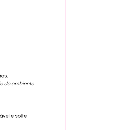
ãos.
e do ambiente. 
vel e solte 