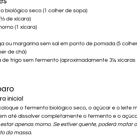
es
o biológico seco (1 colher de sopa)
(⅓ de xícara)
morno (1 xícara)
ga ou margarina sem sal em ponto de pomada (5 colhe
lher de chá)
a de trigo sem fermento (aproximadamente 3¼ xícaras +
paro
a inicial
oloque o fermento biológico seco, o açúcar e o leite 
bem até dissolver completamente o fermento e o açúca
e estar apenas morno. Se estiver quente, poderá matar o
nto da massa.