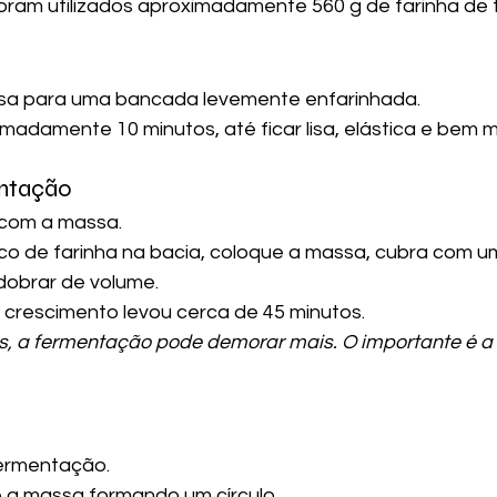
oram utilizados aproximadamente 560 g de farinha de t
ssa para uma bancada levemente enfarinhada.
madamente 10 minutos, até ficar lisa, elástica e bem m
entação
com a massa.
co de farinha na bacia, coloque a massa, cubra com u
dobrar de volume.
 crescimento levou cerca de 45 minutos.
os, a fermentação pode demorar mais. O importante é 
fermentação.
 a massa formando um círculo.