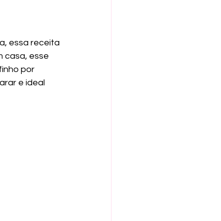
, essa receita 
m casa, esse 
inho por 
rar e ideal 