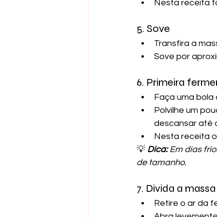
Nesta receita f
5. Sove
Transfira a ma
Sove por aproxi
6. Primeira ferm
Faça uma bola 
Polvilhe um pou
descansar até 
Nesta receita o
💡 
Dica:
 Em dias fri
de tamanho.
7. Divida a massa
Retire o ar da 
Abra levemente