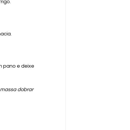
rigo.
acia.
m pano e deixe 
a massa dobrar 