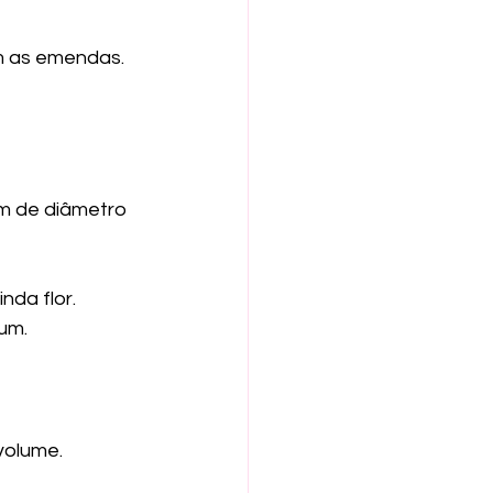
m as emendas.
m de diâmetro 
nda flor.
um.
volume.