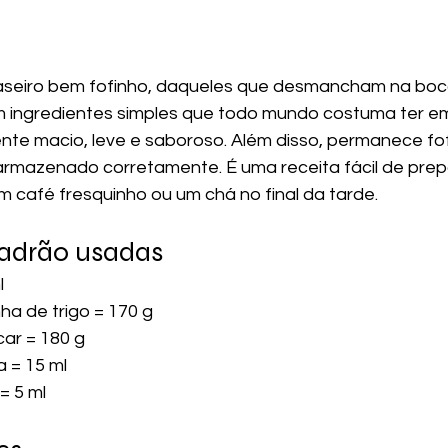
seiro bem fofinho, daqueles que desmancham na boca
om ingredientes simples que todo mundo costuma ter e
te macio, leve e saboroso. Além disso, permanece fof
armazenado corretamente. É uma receita fácil de prepa
café fresquinho ou um chá no final da tarde.
adrão usadas
l
nha de trigo = 170 g
car = 180 g
a = 15 ml
= 5 ml