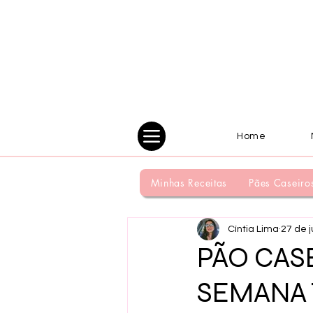
Home
Minhas Receitas
Pães Caseiro
Cíntia Lima
27 de j
PÃO CAS
SEMANA 