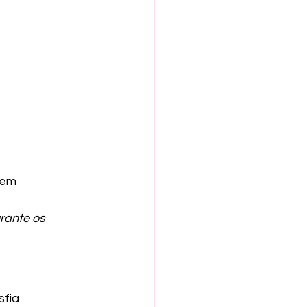
bem 
rante os 
fia 