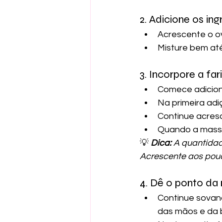
2. Adicione os ing
Acrescente o o
Misture bem at
3. Incorpore a far
Comece adicion
Na primeira adi
Continue acres
Quando a massa
💡 
Dica:
 A quantida
Acrescente aos pouco
4. Dê o ponto da
Continue sovand
das mãos e da 