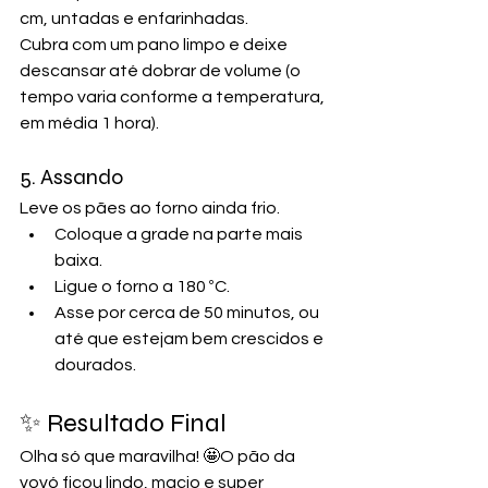
cm, untadas e enfarinhadas.
Cubra com um pano limpo e deixe 
descansar até dobrar de volume (o 
tempo varia conforme a temperatura, 
em média 1 hora).
5. Assando
Leve os pães ao forno ainda frio.
Coloque a grade na parte mais 
baixa.
Ligue o forno a 180 ºC.
Asse por cerca de 50 minutos, ou 
até que estejam bem crescidos e 
dourados.
✨ Resultado Final 
Olha só que maravilha! 🤩O pão da 
vovó ficou lindo, macio e super 