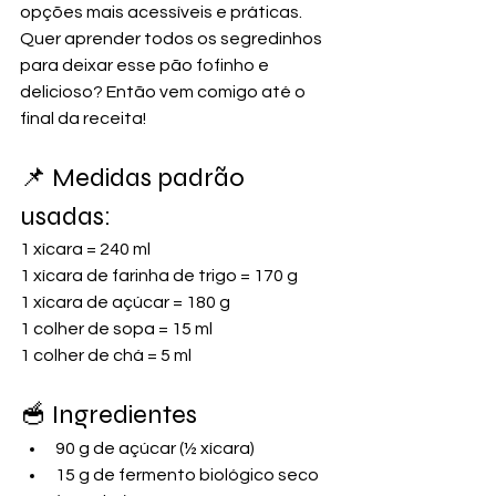
opções mais acessíveis e práticas.
Quer aprender todos os segredinhos 
para deixar esse pão fofinho e 
delicioso? Então vem comigo até o 
final da receita!
📌 Medidas padrão 
usadas:
1 xícara = 240 ml
1 xícara de farinha de trigo = 170 g
1 xícara de açúcar = 180 g
1 colher de sopa = 15 ml
1 colher de chá = 5 ml
🥣 Ingredientes
90 g de açúcar (½ xícara)
15 g de fermento biológico seco 