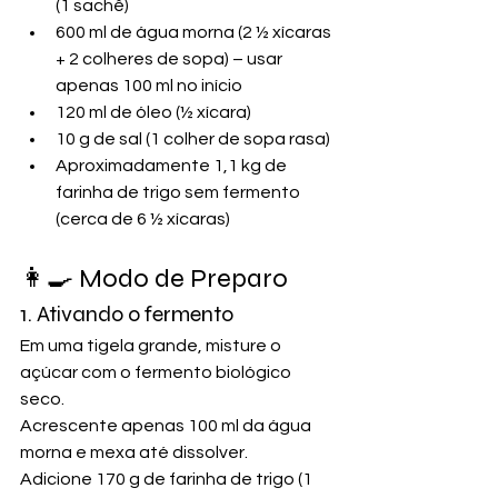
(1 sachê)
600 ml de água morna (2 ½ xícaras 
+ 2 colheres de sopa) – usar 
apenas 100 ml no início
120 ml de óleo (½ xícara)
10 g de sal (1 colher de sopa rasa)
Aproximadamente 1,1 kg de 
farinha de trigo sem fermento 
(cerca de 6 ½ xícaras)
👩‍🍳 Modo de Preparo
1. Ativando o fermento
Em uma tigela grande, misture o 
açúcar com o fermento biológico 
seco.
Acrescente apenas 100 ml da água 
morna e mexa até dissolver.
Adicione 170 g de farinha de trigo (1 