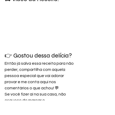
👉 Gostou dessa delícia? 
Então já salva essa receita para não 
perder, compartilha com aquela 
pessoa especial que vai adorar 
provar e me conta aqui nos 
comentários o que achou! 💬
Se você fizer aí na sua casa, não 
esquece de marcar o 
@deliciasdacintiaofc, vou amar ver o 
resultado! 🥰