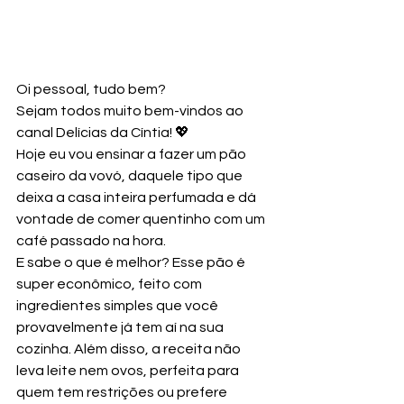
Oi pessoal, tudo bem? 
Sejam todos muito bem-vindos ao 
canal Delícias da Cíntia! 💖
Hoje eu vou ensinar a fazer um pão 
caseiro da vovó, daquele tipo que 
deixa a casa inteira perfumada e dá 
vontade de comer quentinho com um 
café passado na hora.
E sabe o que é melhor? Esse pão é 
super econômico, feito com 
ingredientes simples que você 
provavelmente já tem aí na sua 
cozinha. Além disso, a receita não 
leva leite nem ovos, perfeita para 
quem tem restrições ou prefere 