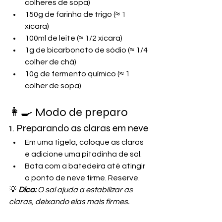
colheres de sopa)
150g de farinha de trigo (≈ 1 
xícara)
100ml de leite (≈ 1/2 xícara)
1g de bicarbonato de sódio (≈ 1/4 
colher de chá)
10g de fermento químico (≈ 1 
colher de sopa)
👩‍🍳 Modo de preparo
1. Preparando as claras em neve
Em uma tigela, coloque as claras 
e adicione uma pitadinha de sal.
Bata com a batedeira até atingir 
o ponto de neve firme. Reserve.
💡 
Dica: 
O sal ajuda a estabilizar as 
claras, deixando elas mais firmes.