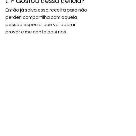
👉 Gostou dessa delícia? 
Então já salva essa receita para não 
perder, compartilha com aquela 
pessoa especial que vai adorar 
provar e me conta aqui nos 
comentários o que achou! 💬
Se você fizer aí na sua casa, não 
esquece de marcar o 
@deliciasdacintiaofc, vou amar ver o 
resultado! 🥰
E claro, continue acompanhando o 
Delícias da Cíntia para mais receitas 
caseiras, dicas práticas e sabores 
que encantam. 🍞🍰
Bolos