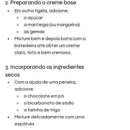
2. Preparando o creme base
Em outra tigela, adicione:
o açúcar
a manteiga (ou margarina)
as gemas
Misture bem e depois bata com a 
batedeira até obter um creme 
claro, fofo e bem cremoso.
3. Incorporando os ingredientes 
secos
Com a ajuda de uma peneira, 
adicione:
o chocolate em pó
o bicarbonato de sódio
a farinha de trigo
Misture delicadamente com uma 
espátula.