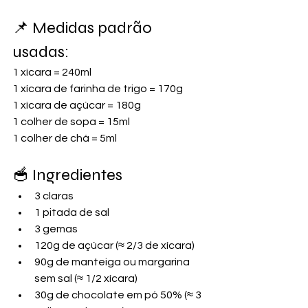
📌 Medidas padrão 
usadas:
1 xícara = 240ml
1 xícara de farinha de trigo = 170g
1 xícara de açúcar = 180g
1 colher de sopa = 15ml
1 colher de chá = 5ml
🥣 Ingredientes
3 claras
1 pitada de sal
3 gemas
120g de açúcar (≈ 2/3 de xícara)
90g de manteiga ou margarina 
sem sal (≈ 1/2 xícara)
30g de chocolate em pó 50% (≈ 3 