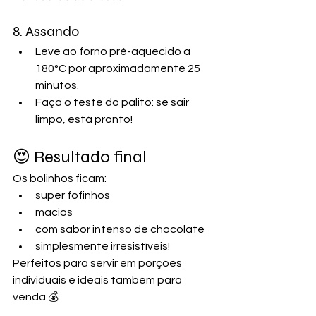
8. Assando
Leve ao forno pré-aquecido a 
180°C por aproximadamente 25 
minutos.
Faça o teste do palito: se sair 
limpo, está pronto!
😍 Resultado final
Os bolinhos ficam:
super fofinhos
macios
com sabor intenso de chocolate
simplesmente irresistíveis!
Perfeitos para servir em porções 
individuais e ideais também para 
venda 💰