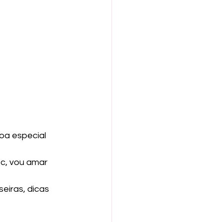
oa especial 
c, vou amar 
eiras, dicas 