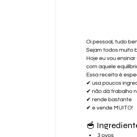
Oi pessoal, tudo b
Sejam todos muito b
Hoje eu vou ensinar
com aquele equilíbri
Essa receita é espe
✔ usa poucos ingre
✔ não dá trabalho 
✔ rende bastante
✔ e vende MUITO!
🥣 Ingredient
3 ovos