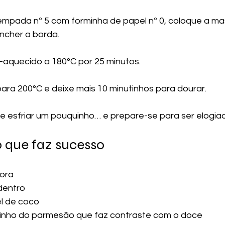
empada nº 5 com forminha de papel nº 0, coloque a m
ncher a borda.
é-aquecido a 180°C por 25 minutos.
ara 200°C e deixe mais 10 minutinhos para dourar.
ixe esfriar um pouquinho… e prepare-se para ser elogia
o que faz sucesso
fora
dentro
l de coco
lzinho do parmesão que faz contraste com o doce