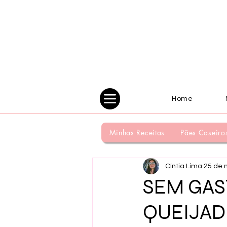
Home
Minhas Receitas
Pães Caseiro
Cíntia Lima
25 de 
SEM GAS
QUEIJADI