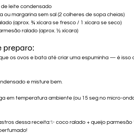
 de leite condensado
 ou margarina sem sal (2 colheres de sopa cheias)
lado (aprox. ¾ xícara se fresco / 1 xícara se seco)
armesão ralado (aprox. ½ xícara)
e preparo:
 condensado e misture bem.
iga em temperatura ambiente (ou 15 seg no micro-onda
astros dessa receita:✨ coco ralado + queijo parmesão
perfumado!