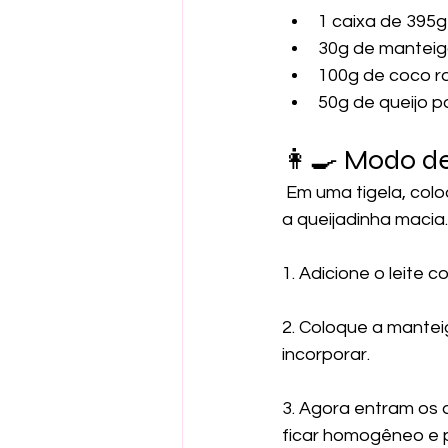
1 caixa de 395g
30g de manteiga
100g de coco ra
50g de queijo p
👩‍🍳 Modo d
 Em uma tigela, coloque os ovos e bata até criar uma espuminha — é isso que vai deixar 
a queijadinha macia.
1. Adicione o leite
2. Coloque a mante
incorporar.
3. Agora entram os 
ficar homogêneo e 