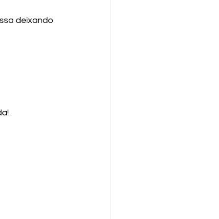
assa deixando 
da!