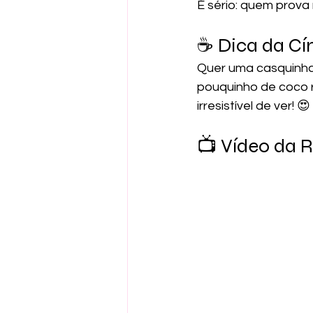
É sério: quem prov
☕ Dica da Cín
Quer uma casquinha 
pouquinho de coco r
irresistível de ver! 😍
📺 Vídeo da 