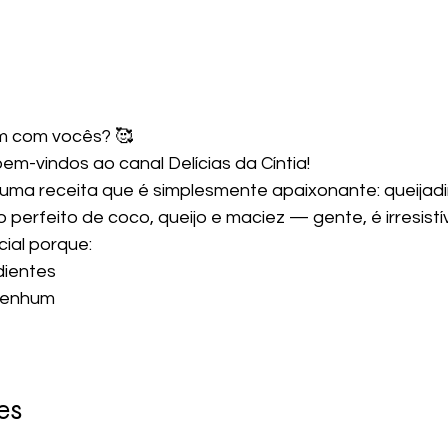
em com vocês? 🥰
em-vindos ao canal Delícias da Cíntia!
 uma receita que é simplesmente apaixonante: queijad
o perfeito de coco, queijo e maciez — gente, é irresistív
cial porque:
dientes
nenhum
es