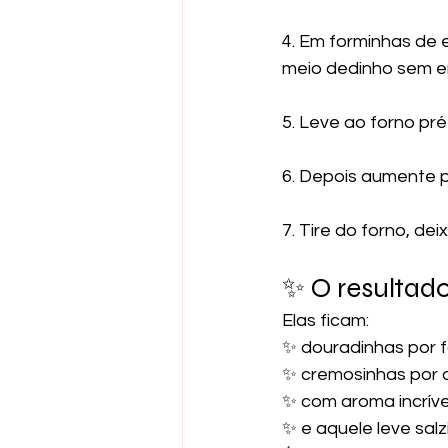
4. Em forminhas de 
meio dedinho sem e
5. Leve ao forno pr
6. Depois aumente p
7. Tire do forno, de
✨ O resultad
Elas ficam:
✨ douradinhas por 
✨ cremosinhas por 
✨ com aroma incríve
✨ e aquele leve sa