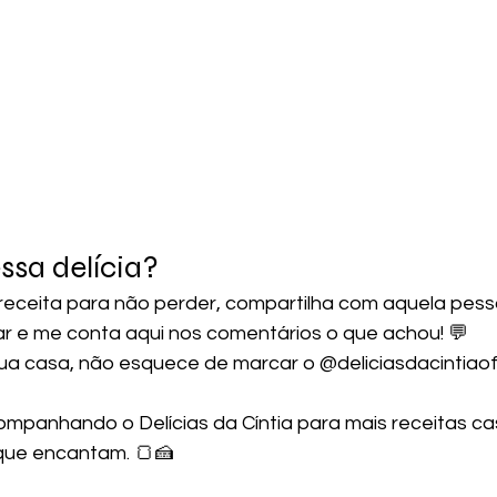
sa delícia? 
 receita para não perder, compartilha com aquela pess
ar e me conta aqui nos comentários o que achou! 💬
 sua casa, não esquece de marcar o @deliciasdacintiaof
ompanhando o Delícias da Cíntia para mais receitas cas
que encantam. 🍞🍰