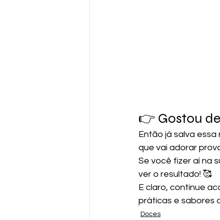
👉 Gostou des
Então já salva essa
que vai adorar prov
Se você fizer aí na
ver o resultado! 🥰
E claro, continue ac
práticas e sabores 
Doces