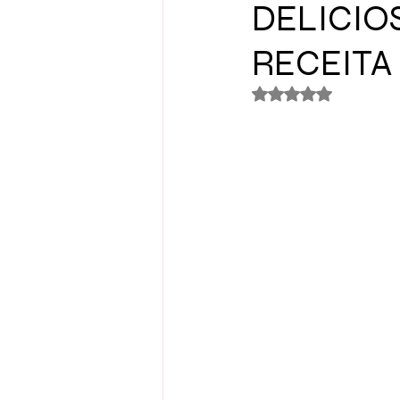
DELICIO
RECEITA
Avaliado com NaN 