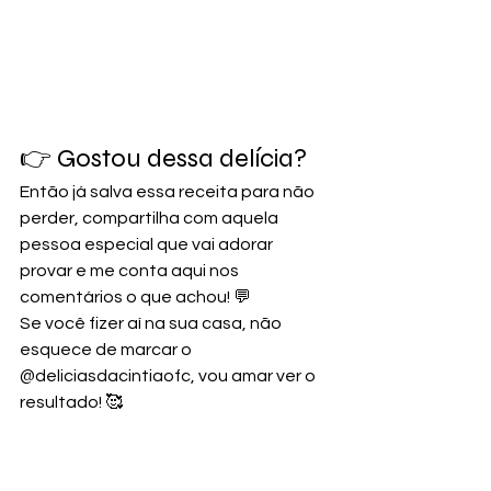
👉 Gostou dessa delícia? 
Então já salva essa receita para não 
perder, compartilha com aquela 
pessoa especial que vai adorar 
provar e me conta aqui nos 
comentários o que achou! 💬
Se você fizer aí na sua casa, não 
esquece de marcar o 
@deliciasdacintiaofc, vou amar ver o 
resultado! 🥰
E claro, continue acompanhando o 
Delícias da Cíntia para mais receitas 
caseiras, dicas práticas e sabores 