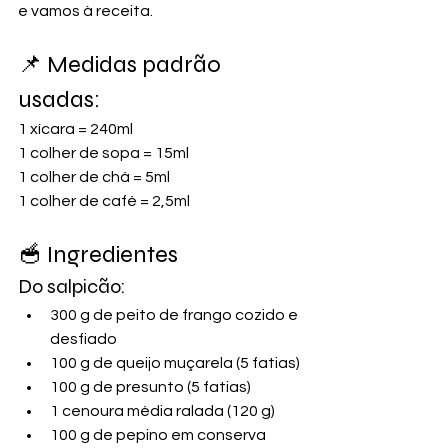
e vamos à receita.
📌 Medidas padrão 
usadas:
1 xícara = 240ml
1 colher de sopa = 15ml
1 colher de chá = 5ml
1 colher de café = 2,5ml
🥣 Ingredientes 
Do salpicão:
300 g de peito de frango cozido e 
desfiado
100 g de queijo muçarela (5 fatias)
100 g de presunto (5 fatias)
1 cenoura média ralada (120 g)
100 g de pepino em conserva 