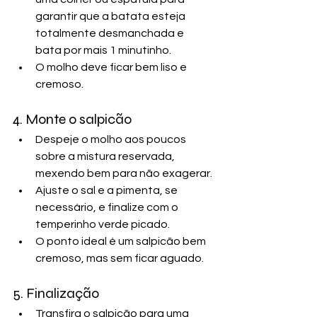
garantir que a batata esteja 
totalmente desmanchada e 
bata por mais 1 minutinho.
O molho deve ficar bem liso e 
cremoso.
4. Monte o salpicão
Despeje o molho aos poucos 
sobre a mistura reservada, 
mexendo bem para não exagerar.
Ajuste o sal e a pimenta, se 
necessário, e finalize com o 
temperinho verde picado.
O ponto ideal é um salpicão bem 
cremoso, mas sem ficar aguado.
5. Finalização
Transfira o salpicão para uma 