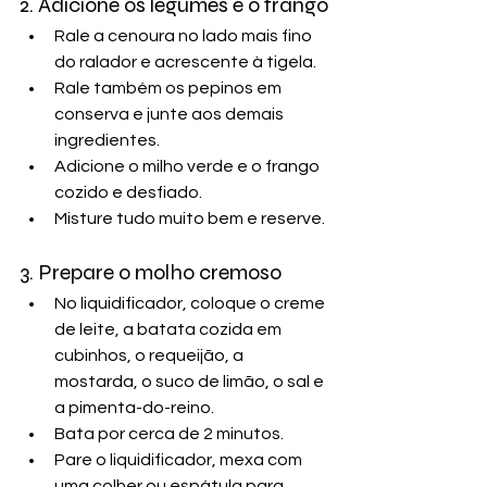
2. Adicione os legumes e o frango
Rale a cenoura no lado mais fino 
do ralador e acrescente à tigela.
Rale também os pepinos em 
conserva e junte aos demais 
ingredientes.
Adicione o milho verde e o frango 
cozido e desfiado.
Misture tudo muito bem e reserve.
3. Prepare o molho cremoso
No liquidificador, coloque o creme 
de leite, a batata cozida em 
cubinhos, o requeijão, a 
mostarda, o suco de limão, o sal e 
a pimenta-do-reino.
Bata por cerca de 2 minutos.
Pare o liquidificador, mexa com 
uma colher ou espátula para 