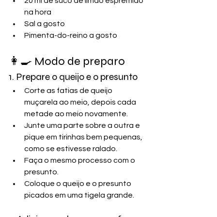
20 ml de suco de limão espremido 
na hora
Sal a gosto
Pimenta-do-reino a gosto
👩‍🍳 Modo de preparo
1. Prepare o queijo e o presunto
Corte as fatias de queijo 
muçarela ao meio, depois cada 
metade ao meio novamente. 
Junte uma parte sobre a outra e 
pique em tirinhas bem pequenas, 
como se estivesse ralado.
Faça o mesmo processo com o 
presunto.
Coloque o queijo e o presunto 
picados em uma tigela grande.