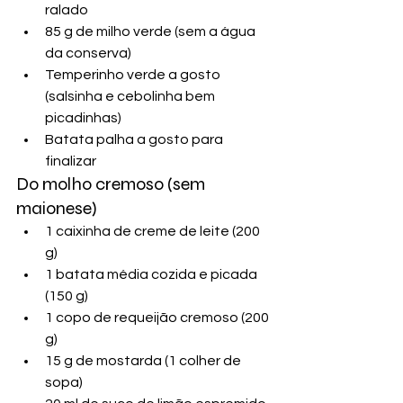
ralado
85 g de milho verde (sem a água 
da conserva)
Temperinho verde a gosto 
(salsinha e cebolinha bem 
picadinhas)
Batata palha a gosto para 
finalizar
Do molho cremoso (sem 
maionese)
1 caixinha de creme de leite (200 
g)
1 batata média cozida e picada 
(150 g)
1 copo de requeijão cremoso (200 
g)
15 g de mostarda (1 colher de 
sopa)