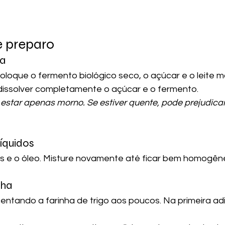
e preparo
sa
loque o fermento biológico seco, o açúcar e o leite mo
dissolver completamente o açúcar e o fermento.
e estar apenas morno. Se estiver quente, pode prejudica
líquidos
os e o óleo. Misture novamente até ficar bem homogên
nha
ntando a farinha de trigo aos poucos. Na primeira ad