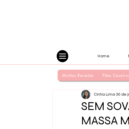
Home
Minhas Receitas
Pães Caseiro
Cíntia Lima
30 de j
SEM SOV
MASSA M