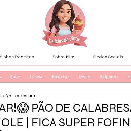
Minhas Receitas
Sobre Mim
Redes Sociais
s
Bolos
Fitness
Bolachas
Doces
Salgados
R
un.
3 min de leitura
AR❗😱 PÃO DE CALABRES
OLE | FICA SUPER FOFIN