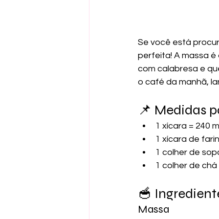
Se você está procura
perfeita! A massa é 
com calabresa e que
o café da manhã, l
📌 Medidas p
1 xícara = 240 m
1 xícara de fari
1 colher de sop
1 colher de chá 
🥣 Ingredient
Massa