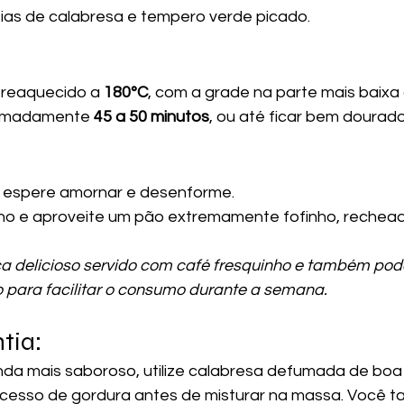
ias de calabresa e tempero verde picado.
preaquecido a 
180°C
, com a grade na parte mais baixa 
ximadamente 
45 a 50 minutos
, ou até ficar bem dourado
, espere amornar e desenforme.
rno e aproveite um pão extremamente fofinho, rechead
ca delicioso servido com café fresquinho e também pode
o para facilitar o consumo durante a semana.
tia:
nda mais saboroso, utilize calabresa defumada de boa
xcesso de gordura antes de misturar na massa. Você 