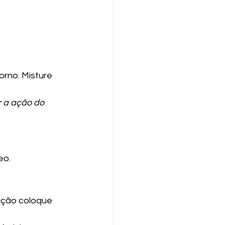
rno. Misture 
r a ação do 
eo.
ição coloque 