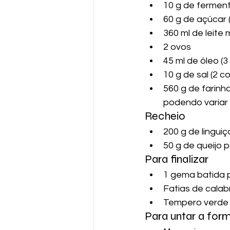
10 g de ferment
60 g de açúcar 
360 ml de leite 
2 ovos
45 ml de óleo (
10 g de sal (2 c
560 g de farinh
podendo variar 
Recheio
200 g de lingui
50 g de queijo 
Para finalizar
1 gema batida p
Fatias de cala
Tempero verde 
Para untar a for