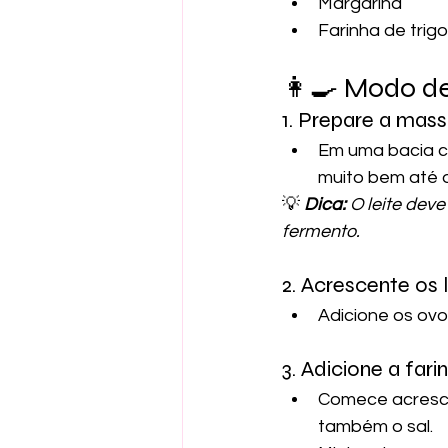
Margarina
Farinha de trigo
👩‍🍳 Modo d
1. Prepare a mas
Em uma bacia co
muito bem até 
💡 
Dica:
 O leite dev
fermento.
2. Acrescente os 
Adicione os ov
3. Adicione a fari
Comece acresce
também o sal.