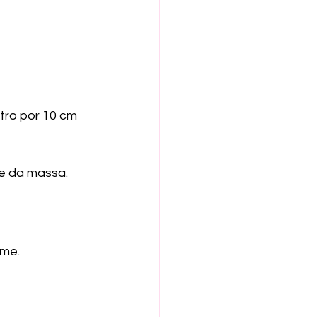
ro por 10 cm 
ie da massa.
ume.