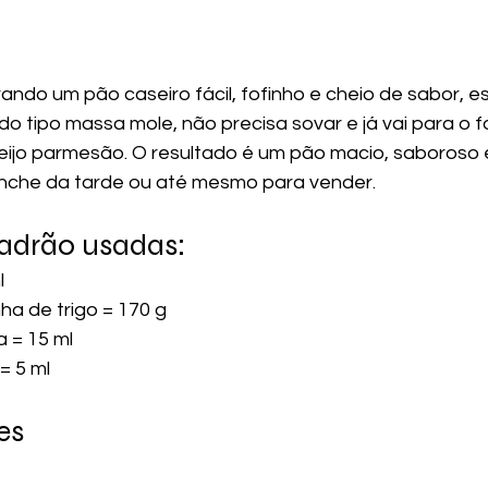
ndo um pão caseiro fácil, fofinho e cheio de sabor, es
do tipo massa mole, não precisa sovar e já vai para o 
ijo parmesão. O resultado é um pão macio, saboroso e
anche da tarde ou até mesmo para vender.
adrão usadas:
l
nha de trigo = 170 g
a = 15 ml
= 5 ml
es