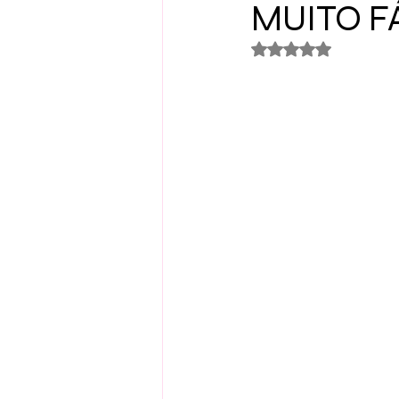
MUITO FÁ
Avaliado com NaN 