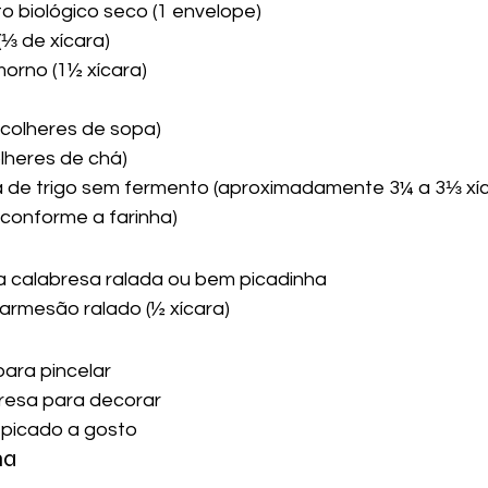
o biológico seco (1 envelope)
(⅓ de xícara)
morno (1½ xícara)
3 colheres de sopa)
olheres de chá)
a de trigo sem fermento (aproximadamente 3¼ a 3⅓ xíc
conforme a farinha)
ça calabresa ralada ou bem picadinha
parmesão ralado (½ xícara)
ara pincelar
bresa para decorar
picado a gosto
ma