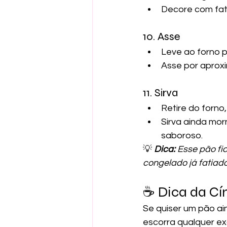
Decore com fat
10. Asse
Leve ao forno 
Asse por apro
11. Sirva
Retire do forno
Sirva ainda mo
saboroso.
💡 
Dica:
 Esse pão fi
congelado já fatiad
☕ Dica da Cín
Se quiser um pão ai
escorra qualquer e