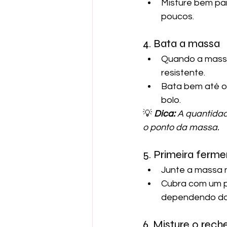
Misture bem par
poucos.
4. Bata a massa
Quando a massa 
resistente.
Bata bem até o
bolo.
💡 
Dica:
 A quantidad
o ponto da massa.
5. Primeira ferm
Junte a massa n
Cubra com um p
dependendo da
6. Misture o rech