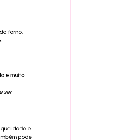
do forno.
.
o e muito 
 ser 
 qualidade e 
também pode 