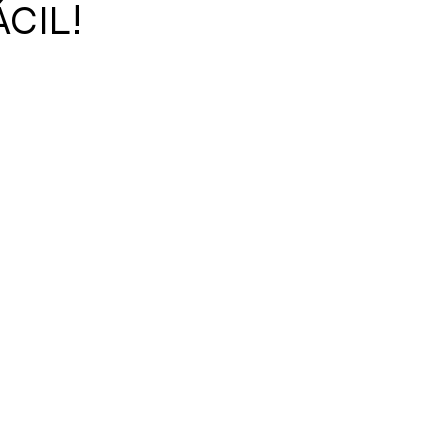
CIL!
de 5 estrelas.