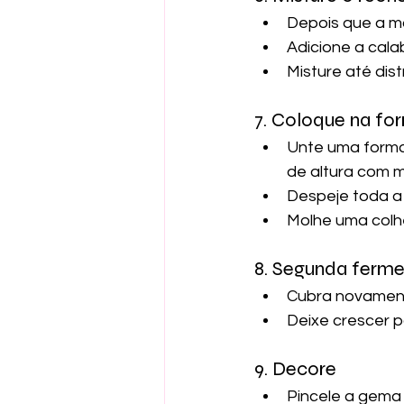
Depois que a ma
Adicione a cala
Misture até dist
7. Coloque na fo
Unte uma forma
de altura com m
Despeje toda a
Molhe uma colhe
8. Segunda ferm
Cubra novamen
Deixe crescer 
9. Decore
Pincele a gema