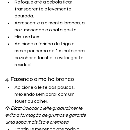
Refogue até a cebola ficar 
transparente e levemente 
dourada.
Acrescente a pimenta-branca, a 
noz-moscada e o sal a gosto.
Misture bem.
Adicione a farinha de trigo e 
mexa por cerca de 1 minuto para 
cozinhar a farinha e evitar gosto 
residual.
4. Fazendo o molho branco
Adicione o leite aos poucos, 
mexendo sem parar com um 
fouet ou colher.
💡
Dica:
 Colocar o leite gradualmente 
evita a formação de grumos e garante 
uma sopa mais lisa e cremosa.
Continue mexendo até todo o 