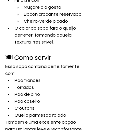
Finalize com:
Muçarela a gosto
Bacon crocante reservado
Cheiro-verde picado
O calor da sopa fará o queijo 
derreter, formando aquela 
textura irresistível.
🍽️ Como servir
Essa sopa combina perfeitamente 
com:
Pão francês
Torradas
Pão de alho
Pão caseiro
Croutons
Queijo parmesão ralado
Também é uma excelente opção 
para um jantar leve e reconfortante 