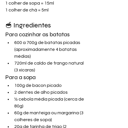
1 colher de sopa = 15ml
1 colher de chá = 5ml
🥣 Ingredientes
Para cozinhar as batatas
600 a 700g de batatas picadas 
(aproximadamente 4 batatas 
médias)
720ml de caldo de frango natural 
(3 xícaras)
Para a sopa
100g de bacon picado
2 dentes de alho picados
½ cebola média picada (cerca de 
80g)
60g de manteiga ou margarina (3 
colheres de sopa)
20g de farinha de trigo (2 