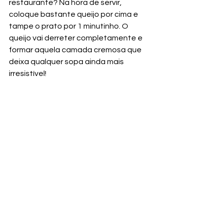
restaurante? Na hora de servir, 
coloque bastante queijo por cima e 
tampe o prato por 1 minutinho. O 
queijo vai derreter completamente e 
formar aquela camada cremosa que 
deixa qualquer sopa ainda mais 
irresistível!
📺 Vídeo da Receita
👉 Gostou dessa delícia? 