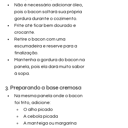
Não é necessário adicionar óleo, 
pois o bacon soltará sua própria 
gordura durante o cozimento.
Frite até ficar bem dourado e 
crocante.
Retire o bacon com uma 
escumadeira e reserve para a 
finalização.
Mantenha a gordura do bacon na 
panela, pois ela dará muito sabor 
à sopa.
3. Preparando a base cremosa
Na mesma panela onde o bacon 
foi frito, adicione:
O alho picado
A cebola picada
A manteiga ou margarina