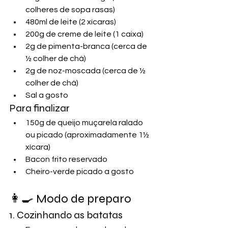
colheres de sopa rasas)
480ml de leite (2 xícaras)
200g de creme de leite (1 caixa)
2g de pimenta-branca (cerca de 
½ colher de chá)
2g de noz-moscada (cerca de ½ 
colher de chá)
Sal a gosto
Para finalizar
150g de queijo muçarela ralado 
ou picado (aproximadamente 1½ 
xícara)
Bacon frito reservado
Cheiro-verde picado a gosto
👩‍🍳 Modo de preparo
1. Cozinhando as batatas