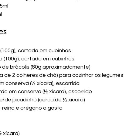
15ml
l
es
(100g), cortada em cubinhos
a (100g), cortada em cubinhos
 de brócolis (80g aproximadamente)
ca de 2 colheres de chá) para cozinhar os legumes
em conserva (½ xícara), escorrida
rde em conserva (½ xícara), escorrido
erde picadinho (cerca de ½ xícara)
-reino e orégano a gosto
 xícara)