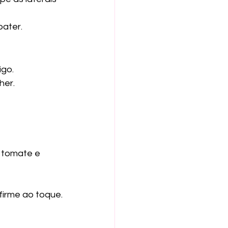
bater.
igo.
her.
e tomate e 
firme ao toque.