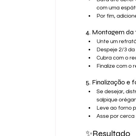
com uma espátu
Por fim, adicio
4. Montagem da 
Unte um refratá
Despeje 2/3 da
Cubra com o re
Finalize com o 
5. Finalização e 
Se desejar, dis
salpique orégan
Leve ao forno p
Asse por cerca 
✨Resultado