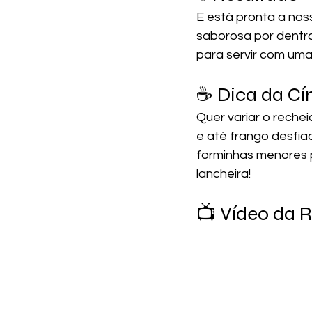
E está pronta a nossa
saborosa por dentro
para servir com uma
☕ Dica da Cín
Quer variar o rechei
e até frango desfi
forminhas menores pa
lancheira!
📺 Vídeo da R