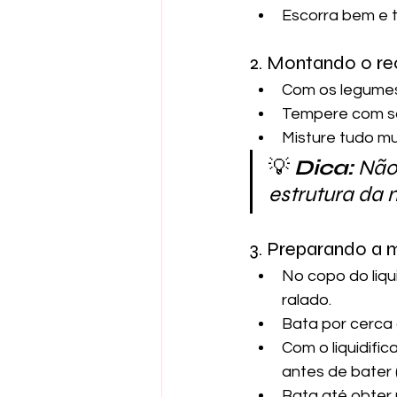
Escorra bem e t
2. Montando o re
Com os legumes 
Tempere com sa
Misture tudo mu
💡 
Dica:
 Não
estrutura da 
3. Preparando a m
No copo do liqui
ralado.
Bata por cerca 
Com o liquidific
antes de bater (
Bata até obter 