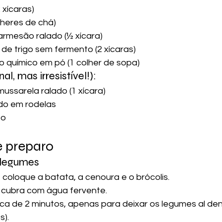
2 xícaras)
lheres de chá)
armesão ralado (½ xícara)
 de trigo sem fermento (2 xícaras)
 químico em pó (1 colher de sopa)
l, mas irresistível!):
mussarela ralado (1 xícara)
do em rodelas
to
e preparo
 legumes
coloque a batata, a cenoura e o brócolis.
e cubra com água fervente.
ca de 2 minutos, apenas para deixar os legumes al dent
s).