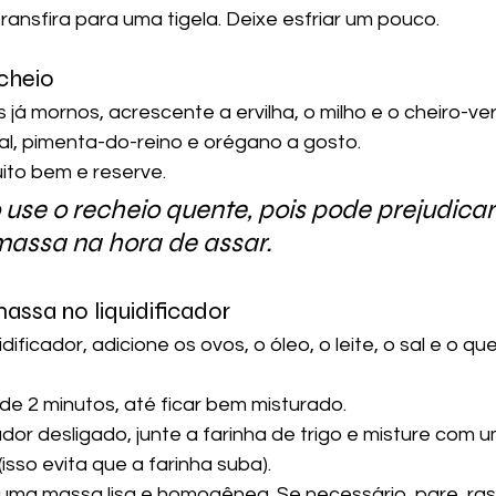
ransfira para uma tigela. Deixe esfriar um pouco.
cheio
já mornos, acrescente a ervilha, o milho e o cheiro-ve
l, pimenta-do-reino e orégano a gosto.
ito bem e reserve.
 use o recheio quente, pois pode prejudicar
massa na hora de assar.
assa no liquidificador
dificador, adicione os ovos, o óleo, o leite, o sal e o q
de 2 minutos, até ficar bem misturado.
ador desligado, junte a farinha de trigo e misture com u
isso evita que a farinha suba).
uma massa lisa e homogênea. Se necessário, pare, rasp