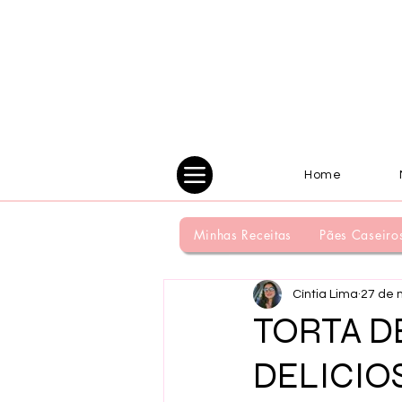
Home
Minhas Receitas
Pães Caseiro
Cíntia Lima
27 de 
TORTA D
DELICIO