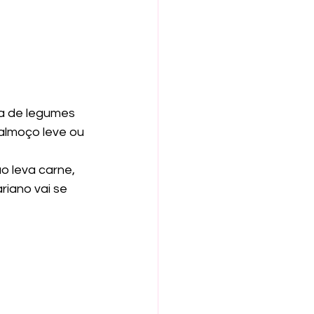
ta de legumes 
 almoço leve ou 
o leva carne, 
iano vai se 