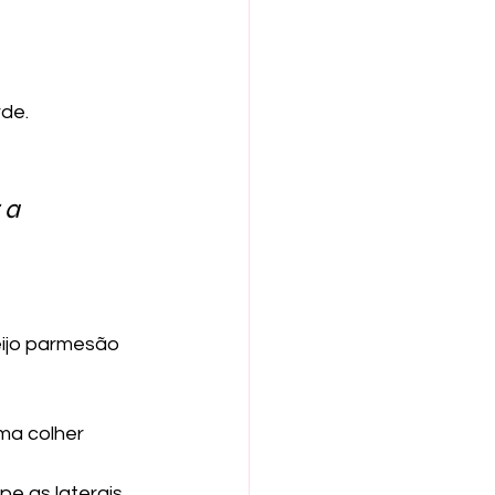
rde.
 a 
ueijo parmesão 
ma colher 
e as laterais 