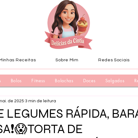
Minhas Receitas
Sobre Mim
Redes Sociais
s
Bolos
Fitness
Bolachas
Doces
Salgados
R
mai. de 2025
3 min de leitura
E LEGUMES RÁPIDA, BAR
SA❗😱TORTA DE