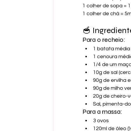
1 colher de sopa = 
1 colher de chá = 5m
🥣 Ingredient
Para o recheio:
1 batata média 
1 cenoura médi
1/4 de um maço
10g de sal (cer
90g de ervilha 
90g de milho ve
20g de cheiro-v
Sal, pimenta-do
Para a massa:
3 ovos
120ml de óleo (½