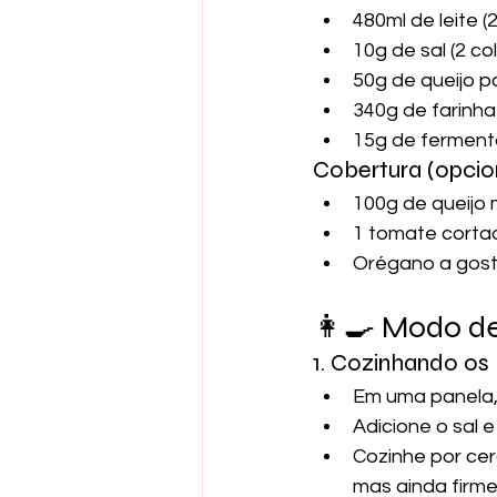
480ml de leite (
10g de sal (2 co
50g de queijo p
340g de farinha
15g de fermento
Cobertura (opciona
100g de queijo 
1 tomate corta
Orégano a gos
👩‍🍳 Modo d
1. Cozinhando os
Em uma panela, 
Adicione o sal 
Cozinhe por cer
mas ainda firme