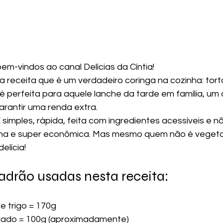
m-vindos ao canal Delícias da Cíntia! 
a receita que é um verdadeiro coringa na cozinha: tor
la é perfeita para aquele lanche da tarde em família, um
arantir uma renda extra.
simples, rápida, feita com ingredientes acessíveis e nã
ana e super econômica. Mas mesmo quem não é vegetar
elícia!
adrão usadas nesta receita:
de trigo = 170g
ralado = 100g (aproximadamente)