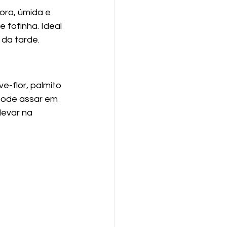
fora, úmida e 
 fofinha. Ideal 
 da tarde.
e-flor, palmito 
pode assar em 
levar na 