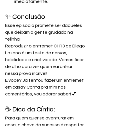
imediatamente. 
✨ Conclusão
Esse episódio promete ser daqueles 
que deixam a gente grudado na 
telinha! 
Reproduzir o entremet CH13 de Diego 
Lozano é um teste de nervos, 
habilidade e criatividade. Vamos ficar 
de olho para ver quem vai brilhar 
nessa prova incrível! 
E você? Já tentou fazer um entremet 
em casa? Conta pra mim nos 
comentários, vou adorar saber! 💕
☕ Dica da Cíntia: 
Para quem quer se aventurar em 
casa, a chave do sucesso é respeitar 