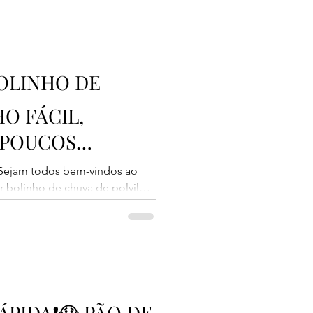
igela cheinha de bolinhos!
o aqui de casa, cheia de
inho na minha infância ❤️
padrão usadas: 1 xícara = 2
BOLINHO DE
O FÁCIL,
 POUCOS
 Sejam todos bem-vindos ao
r bolinho de chuva de polvilho,
com pouquinhos ingredientes.
 restrição ao glúten, pois não
e fica bem redondinho, sequinho,
por dentro. Perfeito para
o na hora ☕ 📌 Medidas
ícara de
ÁPIDA❗😱 PÃO DE