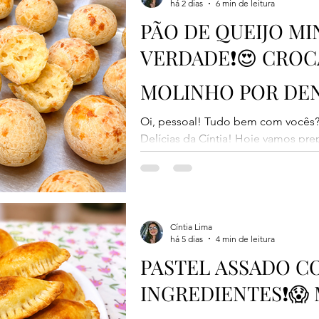
há 2 dias
6 min de leitura
PÃO DE QUEIJO MI
VERDADE❗😍 CROC
MOLINHO POR DE
MURCHA!
Oi, pessoal! Tudo bem com vocês
Delícias da Cíntia! Hoje vamos pre
simplesmente maravilhosa: o verdad
mineiro. Esse pão de queijo fica c
aerado por dentro, além de ter uma
murchar depois que sai do forno. O
principalmente no uso do polvilh
Cíntia Lima
há 5 dias
4 min de leitura
polvilho e no ponto correto da mas
PASTEL ASSADO C
INGREDIENTES❗😱 