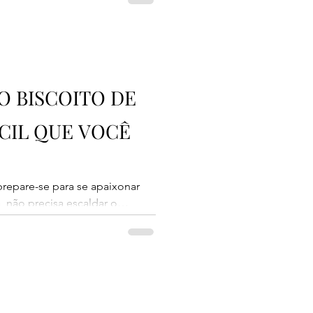
 leves, macios e sequinhos,
quem crus por dentro. Essa
 muito fácil de preparar e rende
r um cafezinho passado na hora
d
O BISCOITO DE
CIL QUE VOCÊ
prepare-se para se apaixonar
a, não precisa escaldar o
ta: crocante por fora, macia e
a ótima opção para
a hora ou servir no lanche da
ita leva ingredientes simples e
 que agradam toda a família. 📌
 240ml 1