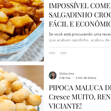
IMPOSSÍVEL COMER
SALGADINHO CRO
FÁCIL E ECONÔMI
Se você está procurando uma recei
que acabam rapidinho, acabou de 
caseiro fica super crocante, muito
poucos ingredientes. O melhor de
temperar do jeitinho que preferir e 
acompanhar um café, refrigerante 
família. Além de delicioso, ele le
Cíntia Lima
comprados de mercado, só que fei
2 de mai.
3 min de leitura
PIPOCA MALUCA D
Cresce MUITO, REN
VICIANTE!