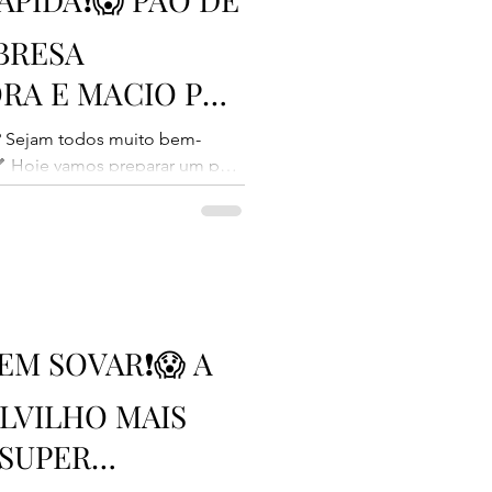
BRESA
RA E MACIO POR
? Sejam todos muito bem-
 💕 Hoje vamos preparar um pão
 que fica simplesmente
 fora, macio por dentro e super
, rápida de fazer e perfeita para
sitas ou até para vender. Então
al se ainda não for inscrito e
EM SOVAR❗😱 A
LVILHO MAIS
 SUPER