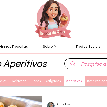
Minhas Receitas
Sobre Mim
Redes Sociais
 Aperitivos
olos
Bolachas
Doces
Salgados
Aperitivos
Receitas com
Cíntia Lima