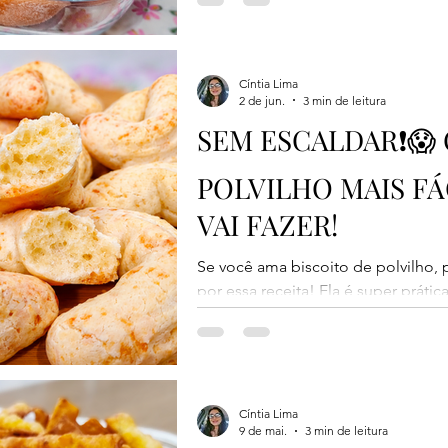
Ele ajuda a deixar os bolinhos mais
além de contribuir para que não fi
receita leva poucos ingredientes, é
bastante. Perfeita para acompanha
Cíntia Lima
2 de jun.
3 min de leitura
ou para servir em um lanche da tar
SEM ESCALDAR❗😱 
POLVILHO MAIS FÁ
VAI FAZER!
Se você ama biscoito de polvilho, 
por essa receita! Ela é super prátic
polvilho e fica simplesmente perfei
levemente puxenta por dentro. Um
acompanhar um cafezinho passado n
tarde. Além de deliciosa, essa rece
rende biscoitos lindos e saborosos
Cíntia Lima
9 de mai.
3 min de leitura
Medidas padrão usadas: 1 xícara =