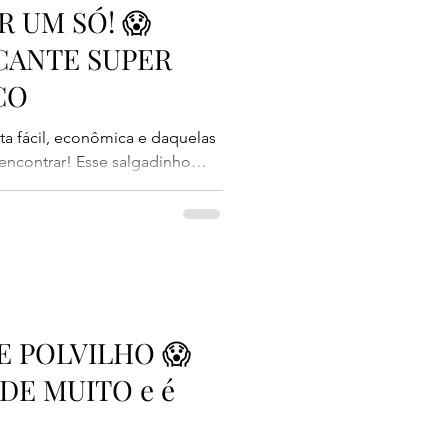
 UM SÓ! 😱
CANTE SUPER
CO
ta fácil, econômica e daquelas
encontrar! Esse salgadinho
 saboroso e rende bastante com
 tudo é que você pode
criar um aperitivo perfeito para
ou servir em reuniões com a
mbra muito aqueles salgadinhos
to em casa
E POLVILHO 😱
DE MUITO e é