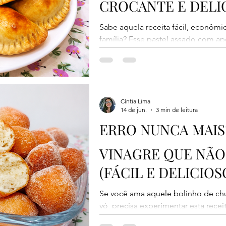
CROCANTE E DELI
Sabe aquela receita fácil, econômic
família? Esse pastel assado com ap
massa é exatamente assim! A massa
trigo e creme de leite, além de sal
preparo é muito simples, não precis
resultado é um pastel douradinho, 
delicioso por dentro. Para o reche
Cíntia Lima
14 de jun.
3 min de leitura
frango, queijo, presunto e queij
ERRO NUNCA MAIS
VINAGRE QUE NÃO
(FÁCIL E DELICIOS
Se você ama aquele bolinho de ch
vó, precisa experimentar esta recei
em um ingrediente simples que faz 