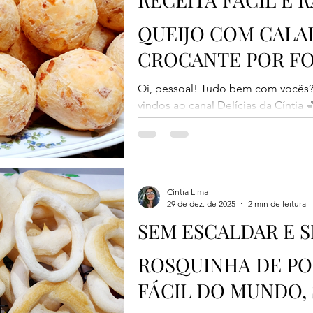
QUEIJO COM CALA
CROCANTE POR FO
DENTRO
Oi, pessoal! Tudo bem com vocês
vindos ao canal Delícias da Cíntia
de queijo recheado com calabresa
irresistível: casquinha crocante por
saboroso. Essa receita é super fácil
o lanche da família, para receber vi
já deixa seu like, se inscreve no can
Cíntia Lima
29 de dez. de 2025
2 min de leitura
vamos à receita! 📌 Medidas pad
SEM ESCALDAR E S
ROSQUINHA DE PO
FÁCIL DO MUNDO,