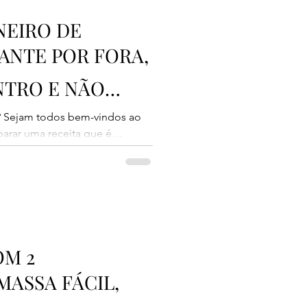
NEIRO DE
ANTE POR FORA,
NTRO E NÃO
? Sejam todos bem-vindos ao
parar uma receita que é
eiro pão de queijo tradicional
rocante por fora, molinho e bem
 textura deliciosa e não
 segredo dessa receita está
o azedo, na escaldagem do
sa. E o melhor de t
OM 2
MASSA FÁCIL,