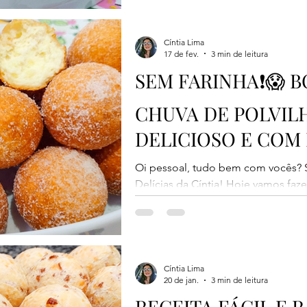
segredinho especial você faz uma t
Essa receita é de um caderno antig
memória afetiva. Eu amava esse bol
Cíntia Lima
17 de fev.
3 min de leitura
Então vamos à receita! 📌 Medidas 
SEM FARINHA❗😱 
CHUVA DE POLVILH
DELICIOSO E COM
INGREDIENTES!
Oi pessoal, tudo bem com vocês?
Delícias da Cíntia! Hoje vamos faze
uma receita antiga, muito fácil e 
Esse bolinho é ideal para quem tem
leva farinha de trigo na massa. El
não puxa óleo e fica super fofinho 
acompanhar aquele café passadinh
Cíntia Lima
20 de jan.
3 min de leitura
padrão usadas: 1 xícara = 240ml 1 x
RECEITA FÁCIL E R