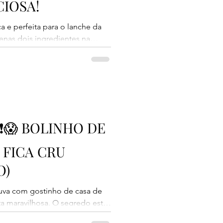
CIOSA!
a e perfeita para o lanche da
enas dois ingredientes na
 é feita com apenas farinha de
 a gosto, que é opcional. O
a de ingredientes difíceis e o
levemente crocante por fora e
io, você pode usar carne moída,
❗😱 BOLINHO DE
 FICA CRU
O)
uva com gostinho de casa de
ta maravilhosa. O segredo está
toda a diferença: o vinagre.