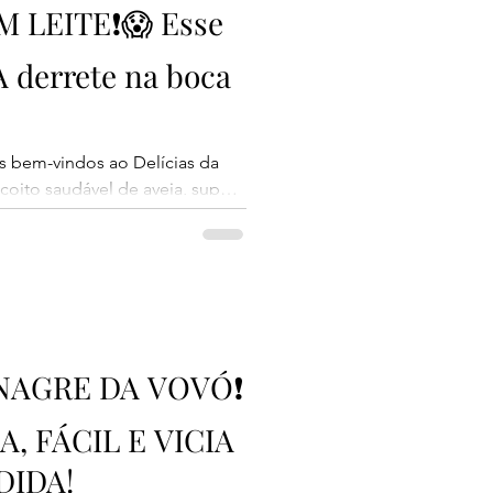
 LEITE❗😱 Esse
 derrete na boca
s bem-vindos ao Delícias da
coito saudável de aveia, super
E o melhor: essa receita não leva
a, sendo perfeita para quem
uer uma opção mais nutritiva
tarde. Esses biscoitos ficam
ios por dentro e têm um sabor
c
NAGRE DA VOVÓ❗
, FÁCIL E VICIA
DIDA!