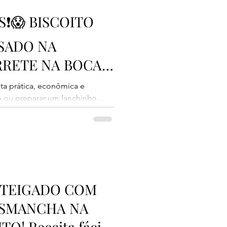
S❗😱 BISCOITO
SADO NA
RRETE NA BOCA
ta prática, econômica e
é ou preparar um lanchinho
encontrar! Estes sequilhos de
m extremamente leves,
ham na boca. O melhor de tudo
dientes, não precisa de
inutos. É perfeita para fazer
u para aquele café da
NTEIGADO COM
ESMANCHA NA
! Receita fácil