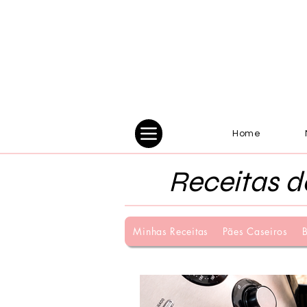
Home
Receitas d
Minhas Receitas
Pães Caseiros
B