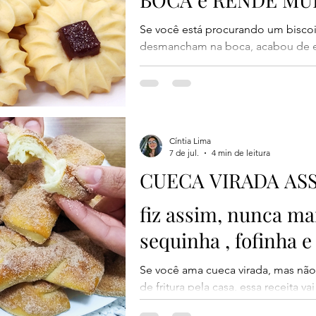
e deliciosa
Se você está procurando um bisco
desmancham na boca, acabou de enc
Com poucos ingredientes, prepar
excelente, esse biscoito conquist
primeira mordida. A massa fica ex
amanteigada, enquanto a goiabada
combina perfeitamente com o sabo
Cíntia Lima
melhor de tudo é que essa receita
7 de jul.
4 min de leitura
send
CUECA VIRADA ASS
fiz assim, nunca mai
sequinha , fofinha e 
Se você ama cueca virada, mas não
de fritura pela casa, essa receita v
vou ensinar uma cueca virada assa