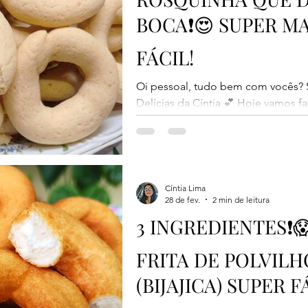
BOCA❗😍 SUPER MA
FÁCIL!
Oi pessoal, tudo bem com vocês?
Delícias da Cíntia 💕 Hoje vamos fazer uma rosca de nata do
tempo da vovó, super macia, rápida
delícia e derrete na boca de tão gos
para não perder nenhum detalhe, p
essa receita, nunca mais vai querer
usadas: 1 xícara = 240ml 1 xícara de
Cíntia Lima
28 de fev.
2 min de leitura
de açúcar = 180g 1 xícara de mant
3 INGREDIENTES❗
FRITA DE POLVIL
(BIJAJICA) SUPER F