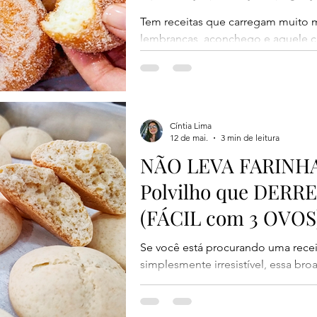
Tem receitas que carregam muito m
lembranças, aconchego e aquele c
aquece o coração. E a rosquinha d
simples, econômica, fácil de fazer
café fresquinho. Essa receita fica 
dentro e crocante por fora. Além d
na fritura, deixando as rosquinhas l
Cíntia Lima
12 de mai.
3 min de leitura
servir no café da manhã, no lanche 
NÃO LEVA FARINHA!
Polvilho que DERR
(FÁCIL com 3 OVOS
Se você está procurando uma recei
simplesmente irresistível, essa broa
sua família! Ela fica super macia p
por fora e com aquela textura que
melhor: não vai farinha de trigo na 