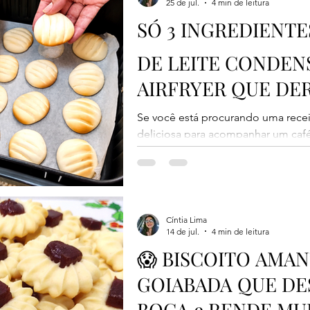
25 de jul.
4 min de leitura
SÓ 3 INGREDIENTE
DE LEITE CONDEN
AIRFRYER QUE DE
😍
Se você está procurando uma recei
deliciosa para acompanhar um caf
especial para a família, acabou de 
leite condensado na Air Fryer fica
delicados e literalmente desmanc
é que a receita leva apenas 3 ingre
batedeira e fica pronta em poucos m
Cíntia Lima
14 de jul.
4 min de leitura
com as crianças durante as férias o
😱 BISCOITO AMA
GOIABADA QUE D
BOCA e RENDE MUITO