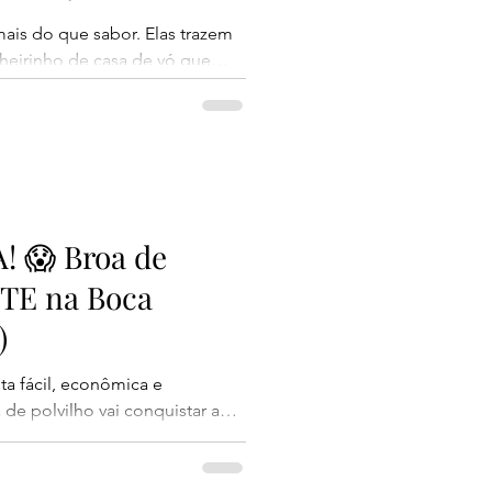
ais do que sabor. Elas trazem
heirinho de casa de vó que
e vinagre é exatamente assim:
 e perfeita para acompanhar um
super sequinha, macia por
isso, não absorve muito óleo
eves e deliciosas. Ideal para
da ta
 😱 Broa de
ETE na Boca
)
ta fácil, econômica e
 de polvilho vai conquistar a
or dentro, levemente crocante
 desmancha na boca. E o
receita! Perfeita para