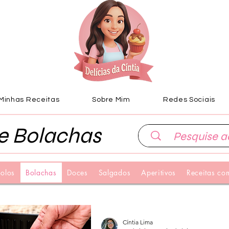
Minhas Receitas
Sobre Mim
Redes Sociais
e Bolachas
olos
Bolachas
Doces
Salgados
Aperitivos
Receitas com
Cíntia Lima