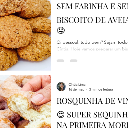
SEM FARINHA E SEM
BISCOITO DE AVEIA
🤤
Oi pessoal, tudo bem? Sejam todo
Cíntia. Hoje vamos preparar um bis
fácil, rápido de fazer e delicioso. 
farinha de trigo nem leite na mass
possui restrições alimentares ou q
para o café da manhã ou lanche da 
levemente crocantes por fora, mac
Cíntia Lima
16 de mai.
3 min de leitura
delicioso de aveia com açúcar mas
ROSQUINHA DE VI
😍 SUPER SEQUINHA
NA PRIMEIRA MOR