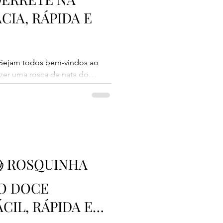
CIA, RÁPIDA E
 Sejam todos bem-vindos ao
 e fácil. Essa rosquinha é uma
tosa! Então fica até o final
orque depois que você fizer
 fazer outra! 📌 Medidas padrão
 farinha de trigo = 170g 1 xícara
😱 ROSQUINHA
HO DOCE
ÁCIL, RÁPIDA E