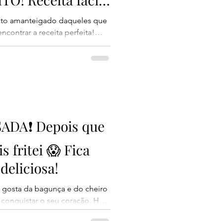
ito amanteigado daqueles que
ontrar a receita perfeita!
o simples e um rendimento
a qualquer pessoa logo na
tremamente macia, leve e
 dá aquele toque especial que
r delicado do biscoito. O
 rende mais de 50 unidades,
ADA❗ Depois que
s fritei 😱 Fica
deliciosa!
 gosta da bagunça e do cheiro
ai conquistar o seu coração. Hoje
da, extremamente fofinha,