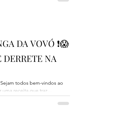
fora e finalizada com uma
ela. O resultado é tão incrível
ita no forno. A massa fica leve,
a, ganha uma textura
to macio.
NGA DA VOVÓ ❗😱
E DERRETE NA
 Sejam todos bem-vindos ao
r uma receita que traz
nal rosquinha de pinga da vovó.
ora, fofinha por dentro e não
har um cafezinho passado na
xícara = 240 ml 1 xícara de
 açúcar = 180 g 1 colher de
s 180 g de a