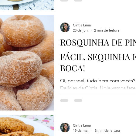
macia por dentro, douradinha por 
deliciosa camada de açúcar com can
que ninguém acredita que ela foi fe
cresce bastante e, depois de assad
Cíntia Lima
23 de jun.
2 min de leitura
semelhante à de um pão doce mui
ROSQUINHA DE PI
FÁCIL, SEQUINHA 
BOCA!
Oi, pessoal, tudo bem com vocês?
Delícias da Cíntia. Hoje vamos faze
lembranças da infância: a tradicio
Ela fica sequinha, douradinha por f
puxa óleo. Perfeita para acompan
hora! 📌 Medidas padrão usadas: 1 
farinha de trigo = 170 g 1 xícara de
Cíntia Lima
19 de mai.
3 min de leitura
sopa = 15 ml 🥣 Ingredientes 2 ovo