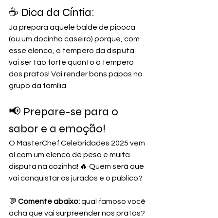
☕ Dica da Cíntia: 
Já prepara aquele balde de pipoca 
(ou um docinho caseiro) porque, com 
esse elenco, o tempero da disputa 
vai ser tão forte quanto o tempero 
dos pratos! Vai render bons papos no 
grupo da família.
📢 Prepare-se para o 
sabor e a emoção!
O MasterChef Celebridades 2025 vem 
aí com um elenco de peso e muita 
disputa na cozinha! 🔥 Quem será que 
vai conquistar os jurados e o público?
💬 
Comente abaixo:
 qual famoso você 
acha que vai surpreender nos pratos?