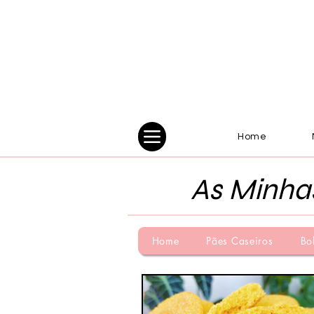
Home
As Minha
Home
Pães Caseiros
Bo