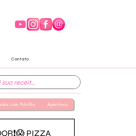
Contato
eitas com Polvilho
Aperitivos
DOR❗😱 PIZZA