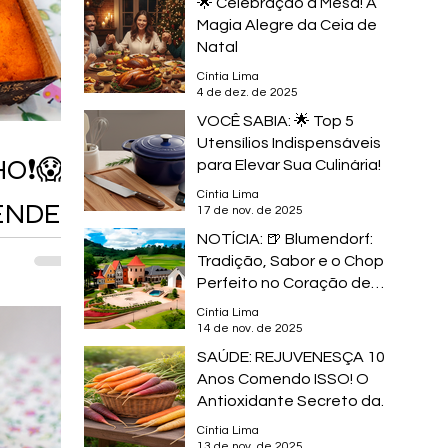
🌟 Celebração à Mesa! A
Magia Alegre da Ceia de
Natal
Cíntia Lima
4 de dez. de 2025
VOCÊ SABIA: 🌟 Top 5
Utensílios Indispensáveis
HO❗😱
para Elevar Sua Culinária!
Cíntia Lima
RENDE
17 de nov. de 2025
NOTÍCIA: 🍺 Blumendorf:
Tradição, Sabor e o Chope
Perfeito no Coração de
Nova Hartz
Cíntia Lima
14 de nov. de 2025
SAÚDE: REJUVENESÇA 10
Anos Comendo ISSO! O
Antioxidante Secreto da
Cenoura
Cíntia Lima
13 de nov. de 2025