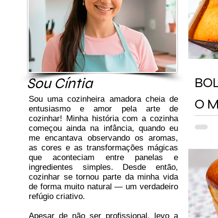
Sou Cíntia
BOL
Sou uma cozinheira amadora cheia de
O M
entusiasmo e amor pela arte de
MUI
cozinhar! Minha história com a cozinha
começou ainda na infância, quando eu
me encantava observando os aromas,
as cores e as transformações mágicas
que aconteciam entre panelas e
ingredientes simples. Desde então,
cozinhar se tornou parte da minha vida
de forma muito natural — um verdadeiro
refúgio criativo.
Apesar de não ser profissional, levo a