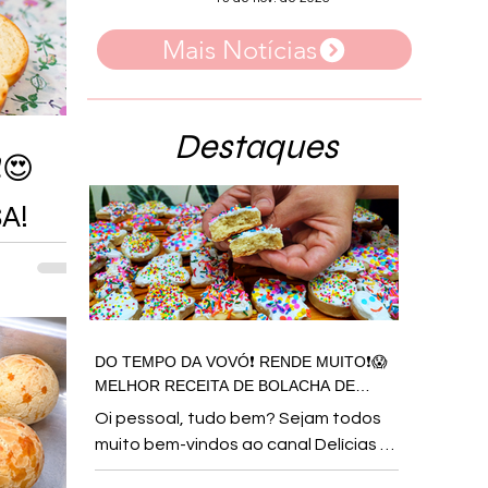
Mais Notícias
Destaques
❗😍
A!
DO TEMPO DA VOVÓ❗ RENDE MUITO❗😱
MELHOR RECEITA DE BOLACHA DE
NATAL CASEIRA SUPER SIMPLES E
Oi pessoal, tudo bem? Sejam todos
MACIA!
muito bem-vindos ao canal Delícias da
Cíntia! Hoje vamos preparar uma