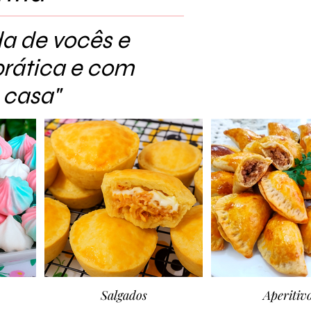
pela panificação. É uma receita que
todo mundo consegue fazer, porque
da de vocês e
não tem segredo. O resultado é um
pão bem macio, saboroso e que rende
prática e com
bastante. E sabe o melhor? Ele não
 casa"
leva leite na massa – ideal
Salgados
Aperitiv