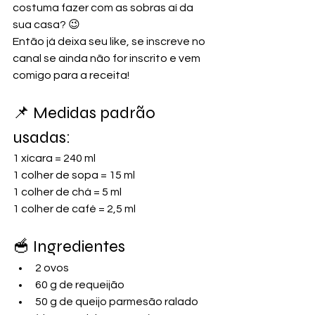
costuma fazer com as sobras aí da 
sua casa? 😉
Então já deixa seu like, se inscreve no 
canal se ainda não for inscrito e vem 
comigo para a receita!
📌 Medidas padrão 
usadas:
1 xícara = 240 ml
1 colher de sopa = 15 ml
1 colher de chá = 5 ml
1 colher de café = 2,5 ml
🥣 Ingredientes
2 ovos
60 g de requeijão
50 g de queijo parmesão ralado 