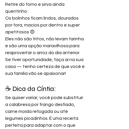
Retire do forno e sirva ainda 
quentinho.
Os bolinhos ficam lindos, dourados 
por fora, macios por dentro e super 
apetitosos 😍
Eles não são fritos, não levam farinha 
e são uma opção maravilhosa para 
reaproveitar o arroz do dia anterior.
Se tiver oportunidade, faça aí na sua 
casa — tenho certeza de que você e 
sua família vão se apaixonar!
☕ Dica da Cíntia:
Se quiser variar, você pode substituir 
a calabresa por frango desfiado, 
carne moída refogada ou até 
legumes picadinhos. É uma receita 
perfeita para adaptar com o que 