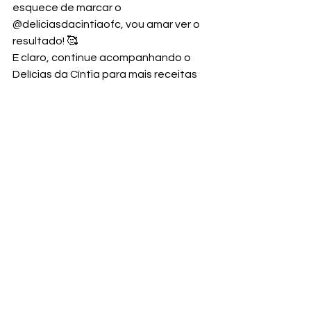
esquece de marcar o 
@deliciasdacintiaofc, vou amar ver o 
resultado! 🥰
E claro, continue acompanhando o 
Delícias da Cíntia para mais receitas 
caseiras, dicas práticas e sabores 
que encantam. 🍞🍰
Salgados
Ver tudo
Posts recentes