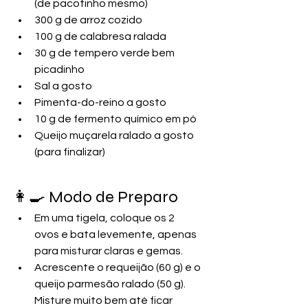
(de pacotinho mesmo)
300 g de arroz cozido
100 g de calabresa ralada
30 g de tempero verde bem 
picadinho
Sal a gosto
Pimenta-do-reino a gosto
10 g de fermento químico em pó
Queijo muçarela ralado a gosto 
(para finalizar)
👩‍🍳 Modo de Preparo
Em uma tigela, coloque os 2 
ovos e bata levemente, apenas 
para misturar claras e gemas.
Acrescente o requeijão (60 g) e o 
queijo parmesão ralado (50 g). 
Misture muito bem até ficar 