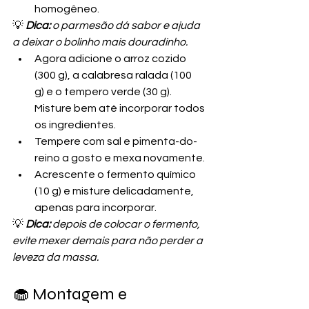
homogêneo.
💡 
Dica:
 o parmesão dá sabor e ajuda 
a deixar o bolinho mais douradinho.
Agora adicione o arroz cozido 
(300 g), a calabresa ralada (100 
g) e o tempero verde (30 g). 
Misture bem até incorporar todos 
os ingredientes.
Tempere com sal e pimenta-do-
reino a gosto e mexa novamente.
Acrescente o fermento químico 
(10 g) e misture delicadamente, 
apenas para incorporar.
💡 
Dica:
 depois de colocar o fermento, 
evite mexer demais para não perder a 
leveza da massa.
🧁 Montagem e 