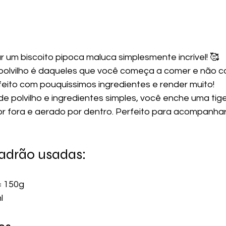
 um biscoito pipoca maluca simplesmente incrível! 🥰
 polvilho é daqueles que você começa a comer e não 
feito com pouquíssimos ingredientes e render muito!
 polvilho e ingredientes simples, você enche uma tigel
or fora e aerado por dentro. Perfeito para acompanha
adrão usadas:
 = 150g
l