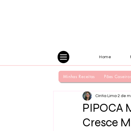
Home
Minhas Receitas
Pães Caseiro
Cíntia Lima
2 de m
PIPOCA 
Cresce M