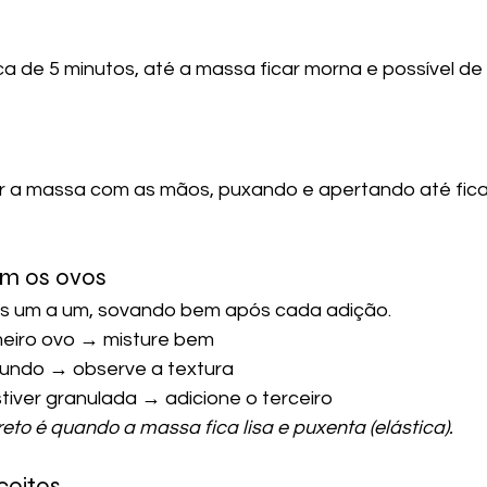
ca de 5 minutos, até a massa ficar morna e possível d
 a massa com as mãos, puxando e apertando até fica
om os ovos
os um a um, sovando bem após cada adição.
meiro ovo → misture bem
undo → observe a textura
tiver granulada → adicione o terceiro
eto é quando a massa fica lisa e puxenta (elástica).
coitos