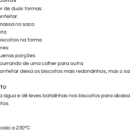
r de duas formas:
nfeitar:
massa no saco
nta
iscoitos na forma
res:
uenas porções
urrando de uma colher para outra
onfeitar deixa os biscoitos mais redondinhos, mas o sab
ato
 água e dê leves batidinhas nos biscoitos para abaixar
tos.
cido a 230°C