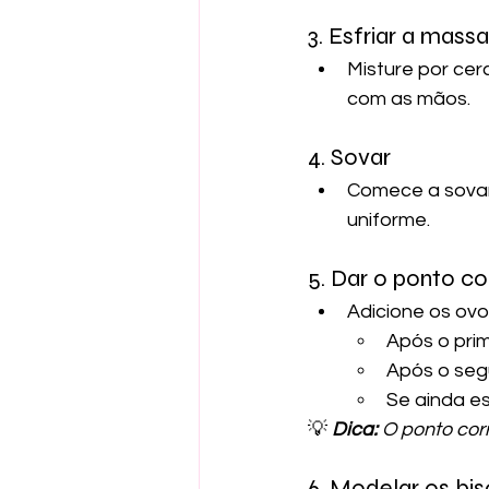
3. Esfriar a massa
Misture por cer
com as mãos.
4. Sovar
Comece a sovar
uniforme.
5. Dar o ponto c
Adicione os ov
Após o pri
Após o seg
Se ainda es
💡
Dica: 
O ponto corr
6. Modelar os bis