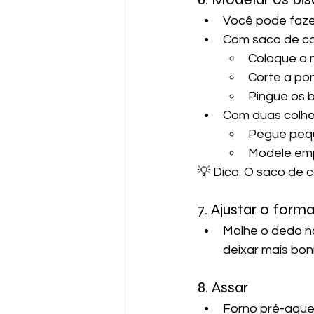
Você pode faze
Com saco de co
Coloque a 
Corte a po
Pingue os b
Com duas colhe
Pegue peq
Modele emp
💡 Dica: O saco de c
7. Ajustar o form
Molhe o dedo na
deixar mais boni
8. Assar
Forno pré-aque