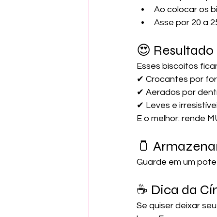
Ao colocar os b
Asse por 20 a 2
😍 Resultado
Esses biscoitos fica
✔ Crocantes por fo
✔ Aerados por dent
✔ Leves e irresistíve
E o melhor: rende M
🫙 Armazen
Guarde em um pote b
☕ Dica da Cín
Se quiser deixar seu