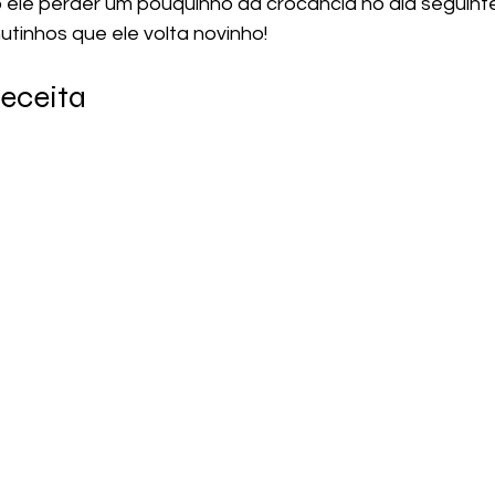
 ele perder um pouquinho da crocância no dia seguinte,
utinhos que ele volta novinho!
Receita