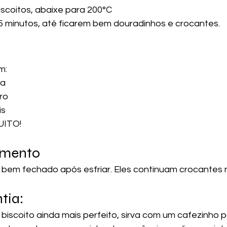
iscoitos, abaixe para 200°C
5 minutos, até ficarem bem douradinhos e crocantes.
m:
ra
ro
is
UITO!
amento
em fechado após esfriar. Eles continuam crocantes n
tia:
 biscoito ainda mais perfeito, sirva com um cafezinho 