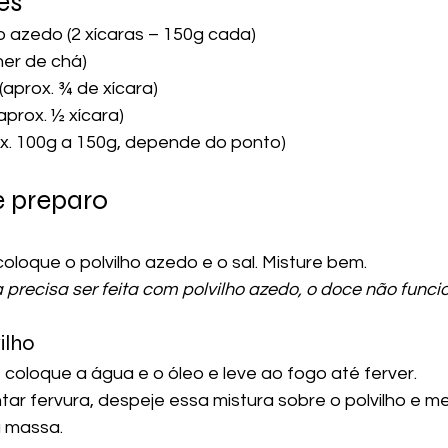
es
ho azedo (2 xícaras – 150g cada)
lher de chá)
(aprox. ¾ de xícara)
aprox. ½ xícara)
ox. 100g a 150g, depende do ponto)
e preparo
coloque o polvilho azedo e o sal. Misture bem.
a precisa ser feita com polvilho azedo, o doce não funci
ilho
coloque a água e o óleo e leve ao fogo até ferver.
tar fervura, despeje essa mistura sobre o polvilho e 
a massa.