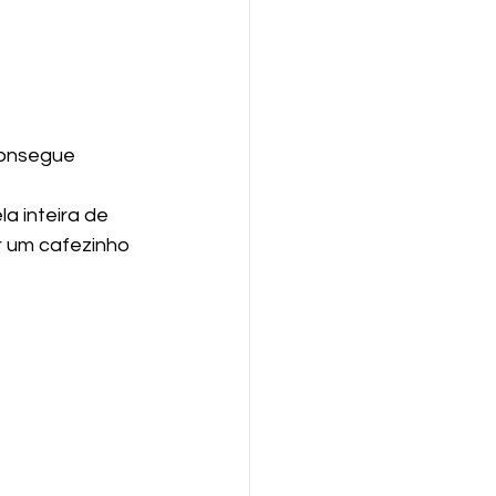
consegue 
a inteira de 
r um cafezinho 