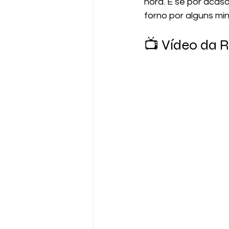
hora. E se por acaso
forno por alguns min
📺 Vídeo da 