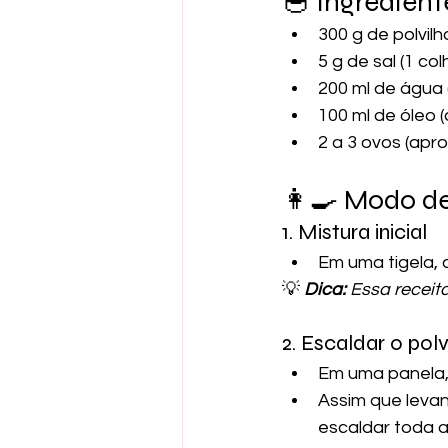
🥣 Ingredient
300 g de polvil
5 g de sal (1 co
200 ml de água 
100 ml de óleo (
2 a 3 ovos (apr
👩‍🍳 Modo d
1. Mistura inicial
Em uma tigela, 
💡
Dica:
 Essa receit
2. Escaldar o polv
Em uma panela, 
Assim que levan
escaldar toda 