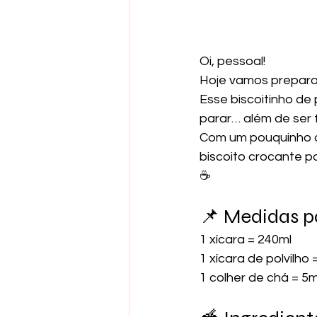
Oi, pessoal! 
Hoje vamos preparar
Esse biscoitinho de
parar… além de ser 
Com um pouquinho de
biscoito crocante p
☕
📌 Medidas p
1 xícara = 240ml
1 xícara de polvilho
1 colher de chá = 5m