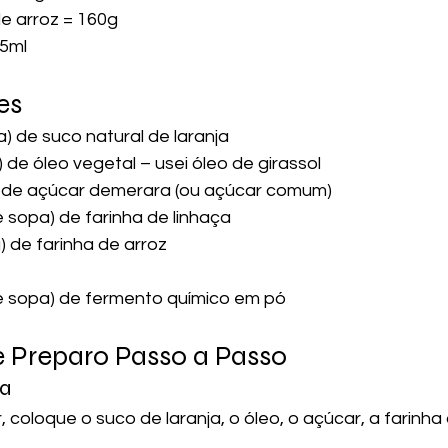
de arroz = 160g
15ml
es
a) de suco natural de laranja
) de óleo vegetal – usei óleo de girassol
a) de açúcar demerara (ou açúcar comum)
e sopa) de farinha de linhaça
) de farinha de arroz
de sopa) de fermento químico em pó
e Preparo Passo a Passo
sa
r, coloque o suco de laranja, o óleo, o açúcar, a farinha 
.