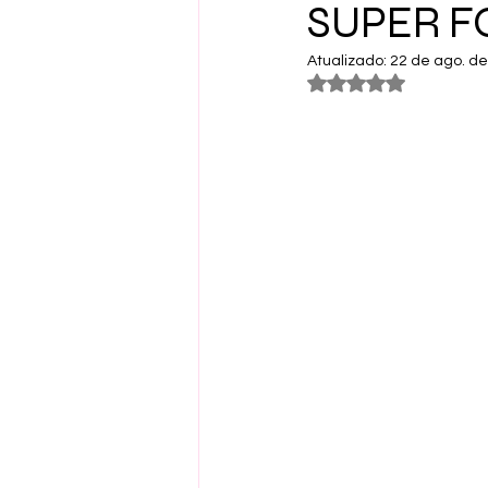
SUPER F
Atualizado:
22 de ago. d
Avaliado com NaN 