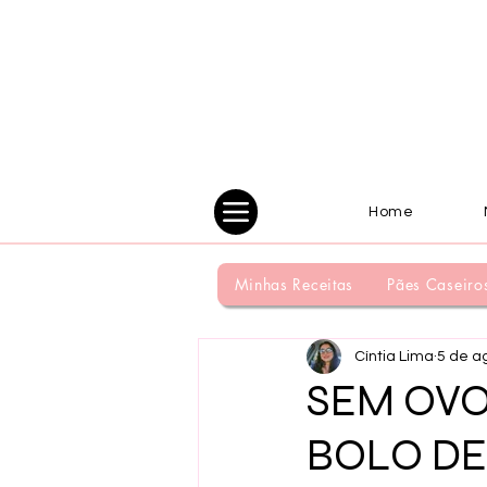
Home
Minhas Receitas
Pães Caseiro
Cíntia Lima
5 de a
SEM OVO,
BOLO DE