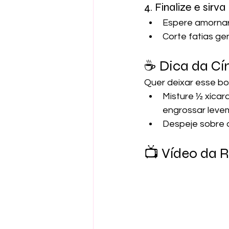
4. Finalize e sirva
Espere amornar
Corte fatias gen
☕ Dica da Cín
Quer deixar esse bol
Misture ½ xícar
engrossar leve
Despeje sobre o 
📺 Vídeo da R