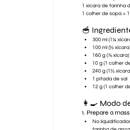
1 xícara de farinha 
1 colher de sopa = 
🥣 Ingredient
300 ml (1¼ xícar
100 ml (½ xícara
160 g (⅞ xícar
10 g (1 colher d
240 g (1½ xícara
1 pitada de sal
12 g (1 colher 
👩‍🍳 Modo d
1. Prepare a mas
No liquidificado
farinha de arroz