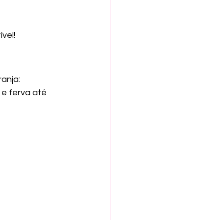
vel!
anja:
e ferva até 