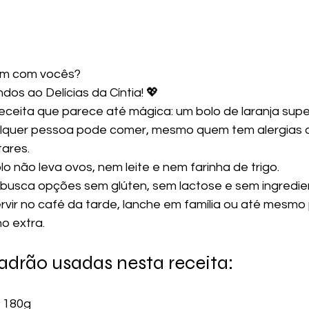
em com vocês? 
os ao Delícias da Cíntia! 💖
eceita que parece até mágica: um bolo de laranja super
lquer pessoa pode comer, mesmo quem tem alergias 
tares.
o não leva ovos, nem leite e nem farinha de trigo.
busca opções sem glúten, sem lactose e sem ingredie
ervir no café da tarde, lanche em família ou até mesmo
o extra.
adrão usadas nesta receita:
= 180g