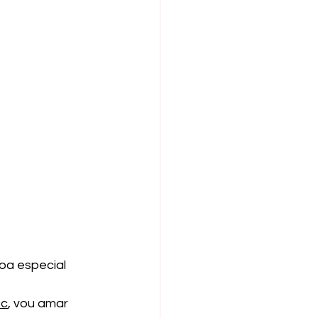
oa especial 
fc
, vou amar 