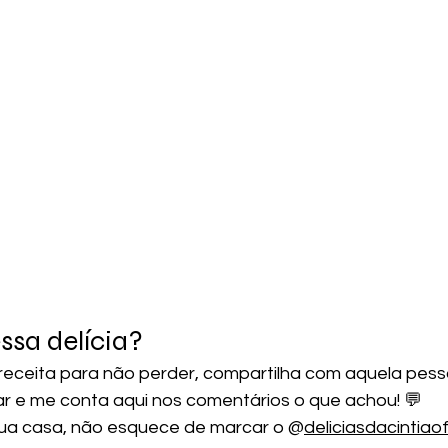
sa delícia? 
 receita para não perder, compartilha com aquela pess
ar e me conta aqui nos comentários o que achou! 💬
 sua casa, não esquece de marcar o @
deliciasdacintiao