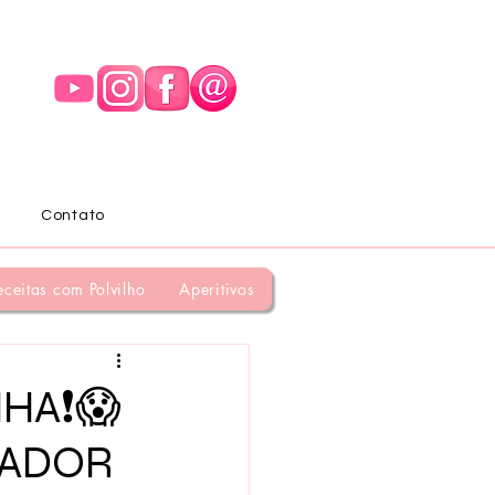
Contato
eceitas com Polvilho
Aperitivos
NHA❗😱
CADOR