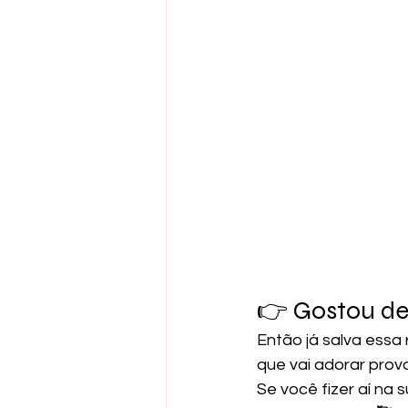
👉 Gostou des
Então já salva essa
que vai adorar prov
Se você fizer aí na