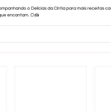
ompanhando o Delícias da Cíntia para mais receitas cas
que encantam. 🍞🍰