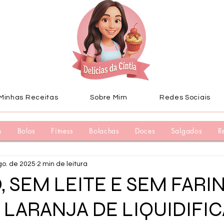
Minhas Receitas
Sobre Mim
Redes Sociais
s
Bolos
Fitness
Bolachas
Doces
Salgados
R
go. de 2025
2 min de leitura
 SEM LEITE E SEM FARI
 LARANJA DE LIQUIDIFI