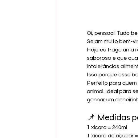
Oi, pessoal! Tudo b
Sejam muito bem-vind
Hoje eu trago uma r
saboroso e que qua
intolerâncias alimen
Isso porque esse bol
Perfeito para quem 
animal. Ideal para s
ganhar um dinheirinh
📌 Medidas p
1 xícara = 240ml
1 xícara de açúcar 