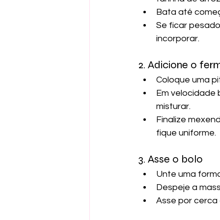
Bata até começ
Se ficar pesado
incorporar.
2. Adicione o fe
Coloque uma pi
Em velocidade 
misturar.
Finalize mexend
fique uniforme.
3. Asse o bolo
Unte uma forma 
Despeje a mass
Asse por cerca d