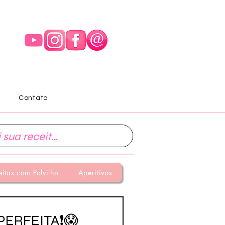
Contato
eitas com Polvilho
Aperitivos
PERFEITA❗😱