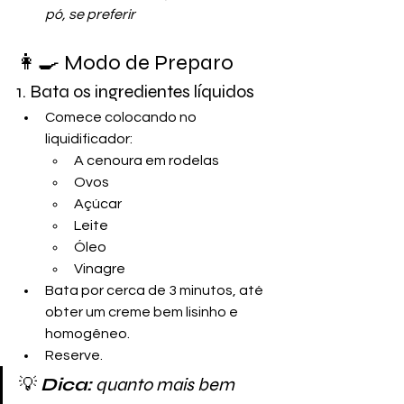
pó, se preferir
👩‍🍳 Modo de Preparo
1. Bata os ingredientes líquidos
Comece colocando no 
liquidificador:
A cenoura em rodelas
Ovos
Açúcar
Leite
Óleo
Vinagre
Bata por cerca de 3 minutos, até 
obter um creme bem lisinho e 
homogêneo. 
Reserve.
💡 
Dica:
 quanto mais bem 