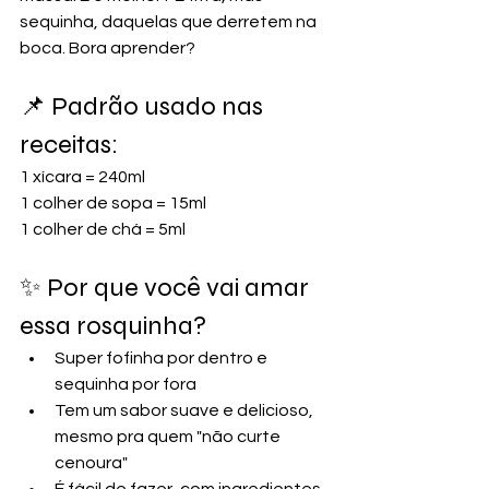
sequinha, daquelas que derretem na 
boca. Bora aprender?
📌 Padrão usado nas 
receitas: 
1 xícara = 240ml 
1 colher de sopa = 15ml 
1 colher de chá = 5ml
✨ Por que você vai amar 
essa rosquinha?
Super fofinha por dentro e 
sequinha por fora
Tem um sabor suave e delicioso, 
mesmo pra quem "não curte 
cenoura"
É fácil de fazer, com ingredientes 