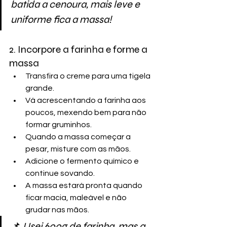
batida a cenoura, mais leve e 
uniforme fica a massa!
2. Incorpore a farinha e forme a 
massa
Transfira o creme para uma tigela 
grande.
Vá acrescentando a farinha aos 
poucos, mexendo bem para não 
formar gruminhos.
Quando a massa começar a 
pesar, misture com as mãos.
Adicione o fermento químico e 
continue sovando.
A massa estará pronta quando 
ficar macia, maleável e não 
grudar nas mãos.
📌
 Usei 600g de farinha, mas a 