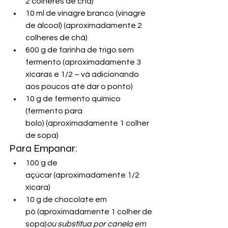
2 colheres de chá)
10 ml de vinagre branco (vinagre 
de álcool) (aproximadamente 2 
colheres de chá)
600 g de farinha de trigo sem 
fermento (aproximadamente 3 
xícaras e 1/2 – vá adicionando 
aos poucos até dar o ponto)
10 g de fermento químico 
(fermento para 
bolo) (aproximadamente 1 colher 
de sopa)
Para Empanar:
100 g de 
açúcar (aproximadamente 1/2 
xícara)
10 g de chocolate em 
pó (aproximadamente 1 colher de 
sopa)
ou substitua por canela em 