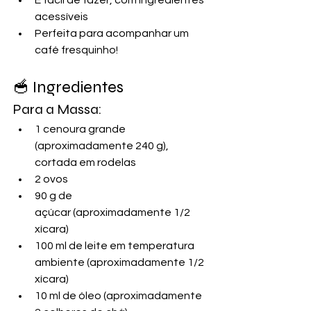
acessíveis
Perfeita para acompanhar um 
café fresquinho!
🥣 Ingredientes
Para a Massa:
1 cenoura grande 
(aproximadamente 240 g), 
cortada em rodelas
2 ovos
90 g de 
açúcar (aproximadamente 1/2 
xícara)
100 ml de leite em temperatura 
ambiente (aproximadamente 1/2 
xícara)
10 ml de óleo (aproximadamente 