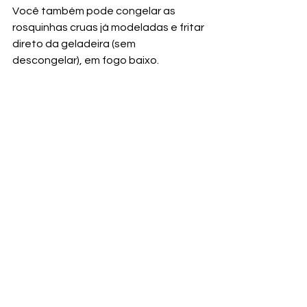
Você também pode congelar as 
rosquinhas cruas já modeladas e fritar 
direto da geladeira (sem 
descongelar), em fogo baixo.
📺 Vídeo da Receita:
👉 Gostou dessa delícia? 
Então já salva essa receita para não 
perder, compartilha com aquela 
pessoa especial que vai adorar 