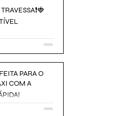
TRAVESSA❗🍓
TÍVEL
FEITA PARA O
XI COM A
ÁPIDA!