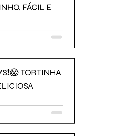
NHO, FÁCIL E
’S❗😱 TORTINHA
ELICIOSA