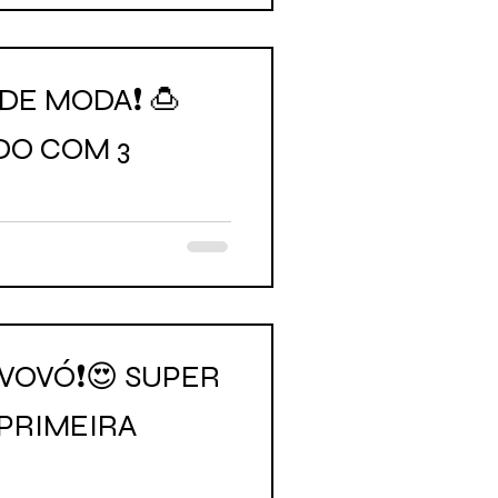
DE MODA❗ 🍮
DO COM 3
VOVÓ❗😍 SUPER
 PRIMEIRA