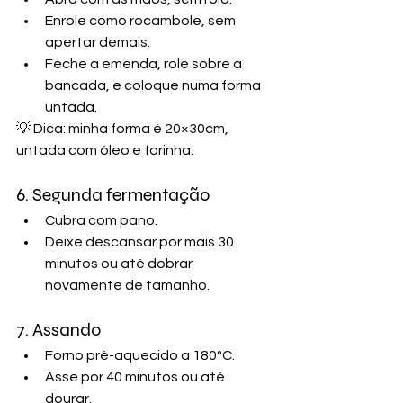
Enrole como rocambole, sem 
apertar demais.
Feche a emenda, role sobre a 
bancada, e coloque numa forma 
untada.
💡 Dica: minha forma é 20×30cm, 
untada com óleo e farinha.
6. Segunda fermentação
Cubra com pano.
Deixe descansar por mais 30 
minutos ou até dobrar 
novamente de tamanho.
7. Assando
Forno pré-aquecido a 180°C.
Asse por 40 minutos ou até 
dourar.