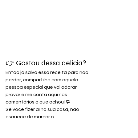
👉 Gostou dessa delícia? 
Então já salva essa receita para não 
perder, compartilha com aquela 
pessoa especial que vai adorar 
provar e me conta aqui nos 
comentários o que achou! 💬
Se você fizer aí na sua casa, não 
esquece de marcar o 
@deliciasdacintiaofc, vou amar ver o 
resultado! 🥰