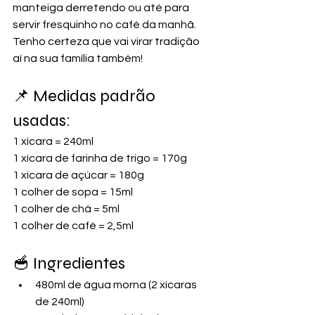
manteiga derretendo ou até para 
servir fresquinho no café da manhã. 
Tenho certeza que vai virar tradição 
aí na sua família também!
📌 Medidas padrão 
usadas:
1 xícara = 240ml
1 xícara de farinha de trigo = 170g
1 xícara de açúcar = 180g
1 colher de sopa = 15ml
1 colher de chá = 5ml
1 colher de café = 2,5ml
🥣 Ingredientes
480ml de água morna (2 xícaras 
de 240ml)