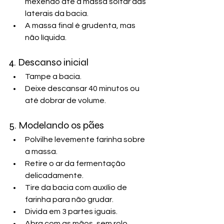
mexendo até a massa soltar das 
laterais da bacia.
A massa final é grudenta, mas 
não líquida.
4. Descanso inicial
Tampe a bacia.
Deixe descansar 40 minutos ou 
até dobrar de volume.
5. Modelando os pães
Polvilhe levemente farinha sobre 
a massa.
Retire o ar da fermentação 
delicadamente.
Tire da bacia com auxílio de 
farinha para não grudar.
Divida em 3 partes iguais.
Abra com as mãos, sem rolo.