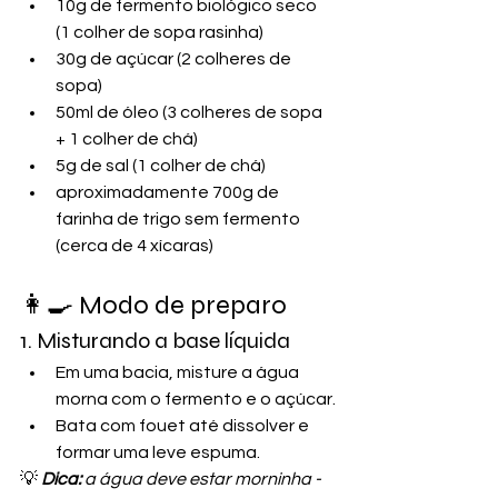
10g de fermento biológico seco 
(1 colher de sopa rasinha)
30g de açúcar (2 colheres de 
sopa)
50ml de óleo (3 colheres de sopa 
+ 1 colher de chá)
5g de sal (1 colher de chá)
aproximadamente 700g de 
farinha de trigo sem fermento 
(cerca de 4 xícaras)
👩‍🍳 Modo de preparo
1. Misturando a base líquida
Em uma bacia, misture a água 
morna com o fermento e o açúcar.
Bata com fouet até dissolver e 
formar uma leve espuma.
💡 
Dica:
 a água deve estar morninha - 