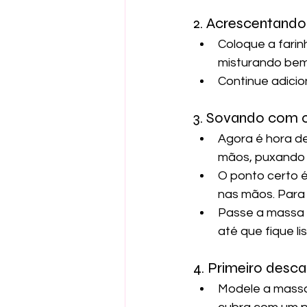
2. Acrescentando
Coloque a farin
misturando bem
Continue adicio
3. Sovando com 
Agora é hora d
mãos, puxando s
O ponto certo 
nas mãos. Para 
Passe a massa 
até que fique li
4. Primeiro desc
Modele a massa 