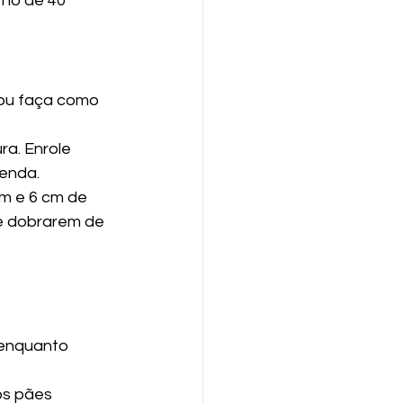
no de 40 
(ou faça como 
a. Enrole 
enda.
m e 6 cm de 
té dobrarem de 
 enquanto 
os pães 