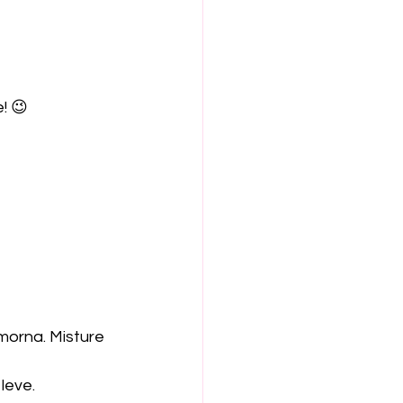
! 😉
morna. Misture 
leve.