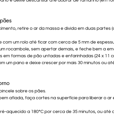
ano e deixe descansar até dobrar de tamanho (em tor
 pães
imento, retire o ar da massa e divida em duas partes 
 com um rolo até ficar com cerca de 5 mm de espessur
um rocambole, sem apertar demais, e feche bem a em
s em formas de pão untadas e enfarinhadas (24 x 11 c
com um pano e deixe crescer por mais 30 minutos ou a
forno
incele sobre os pães.
em afiada, faça cortes na superfície para liberar o ar
ré-aquecido a 180°C por cerca de 35 minutos, ou até 