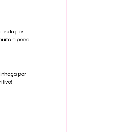
fiando por 
muito a pena 
linhaça por 
itivo!