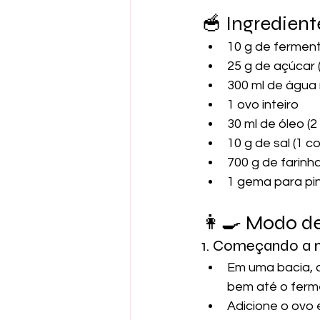
🥣 Ingredient
10 g de ferment
25 g de açúcar 
300 ml de água 
1 ovo inteiro
30 ml de óleo (
10 g de sal (1 
700 g de farinh
1 gema para pi
👩‍🍳 Modo d
1. Começando a 
Em uma bacia, c
bem até o ferm
Adicione o ovo