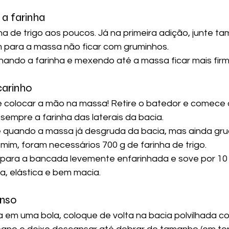
 a farinha
ha de trigo aos poucos. Já na primeira adição, junte ta
 para a massa não ficar com gruminhos.
nando a farinha e mexendo até a massa ficar mais firm
carinho
e colocar a mão na massa! Retire o batedor e comece 
empre a farinha das laterais da bacia.
é quando a massa já desgruda da bacia, mas ainda gr
mim, foram necessários 700 g de farinha de trigo.
para a bancada levemente enfarinhada e sove por 10 
sa, elástica e bem macia.
anso
em uma bola, coloque de volta na bacia polvilhada co