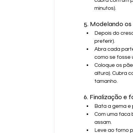
cubra com um p
minutos).
5. Modelando os
Depois do cresc
preferir).
Abra cada parte
como se fosse 
Coloque os pãe
altura). Cubra 
tamanho.
6. Finalização e 
Bata a gema e p
Com
 uma faca b
assam.
Leve ao forno p