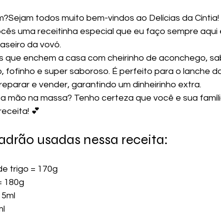
m?Sejam todos muito bem-vindos ao Delícias da Cíntia!
cês uma receitinha especial que eu faço sempre aqui
aseiro da vovó.
 que enchem a casa com cheirinho de aconchego, sabe
 fofinho e super saboroso. É perfeito para o lanche da
parar e vender, garantindo um dinheirinho extra.
 a mão na massa? Tenho certeza que você e sua famíli
eceita! 💕
adrão usadas nessa receita:
 de trigo = 170g
 = 180g
15ml
ml