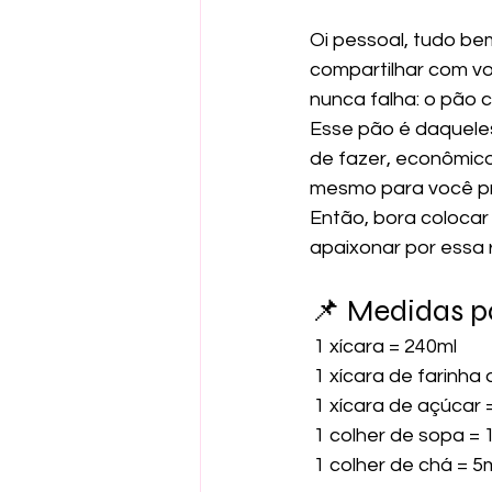
Oi pessoal, tudo be
compartilhar com vo
nunca falha: o pão c
Esse pão é daqueles
de fazer, econômico,
mesmo para você pre
Então, bora colocar
apaixonar por essa r
📌 Medidas p
 1 xícara = 240ml
 1 xícara de farinha
 1 xícara de açúcar
 1 colher de sopa = 
 1 colher de chá = 5