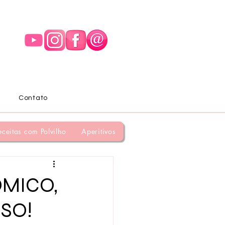
Contato
eceitas com Polvilho
Aperitivos
ÔMICO,
OSO!