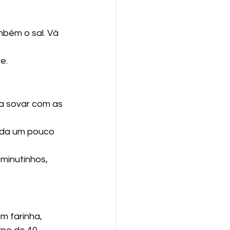
mbém o sal. Vá 
e.
a sovar com as 
uda um pouco 
minutinhos, 
m farinha, 