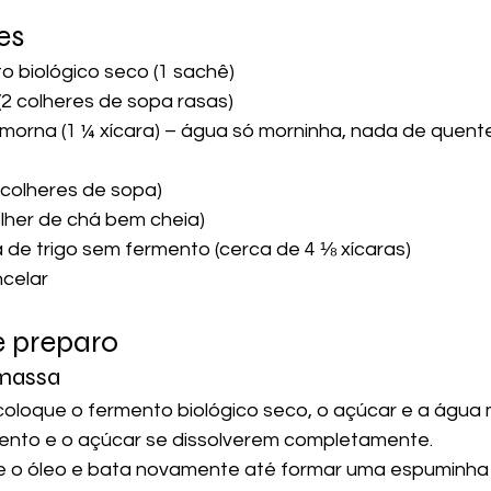
es
o biológico seco (1 sachê)
(2 colheres de sopa rasas)
morna (1 ¼ xícara) – água só morninha, nada de quente
2 colheres de sopa)
colher de chá bem cheia)
a de trigo sem fermento (cerca de 4 ⅛ xícaras)
ncelar
e preparo
massa
oloque o fermento biológico seco, o açúcar e a água 
ento e o açúcar se dissolverem completamente.
 e o óleo e bata novamente até formar uma espuminha 