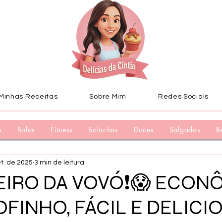
Minhas Receitas
Sobre Mim
Redes Sociais
s
Bolos
Fitness
Bolachas
Doces
Salgados
R
et. de 2025
3 min de leitura
EIRO DA VOVÓ❗😱 ECON
FINHO, FÁCIL E DELICI