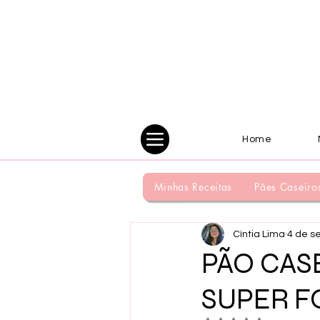
Home
Minhas Receitas
Pães Caseiro
Cíntia Lima
4 de s
PÃO CAS
SUPER FO