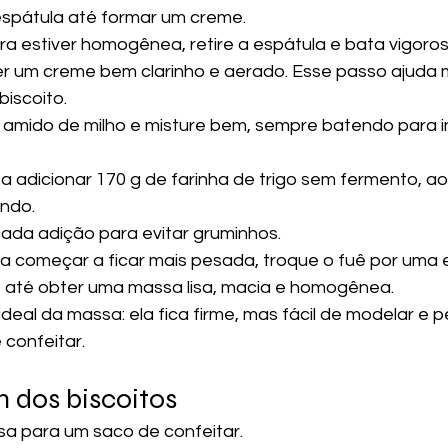
pátula até formar um creme.
ra estiver homogênea, retire a espátula e bata vigor
r um creme bem clarinho e aerado. Esse passo ajuda m
biscoito.
 amido de milho e misture bem, sempre batendo para i
 adicionar 170 g de farinha de trigo sem fermento, ao
ndo.
ada adição para evitar gruminhos.
 começar a ficar mais pesada, troque o fuê por uma e
e até obter uma massa lisa, macia e homogênea.
deal da massa: ela fica firme, mas fácil de modelar e p
 confeitar.
dos biscoitos
sa para um saco de confeitar.