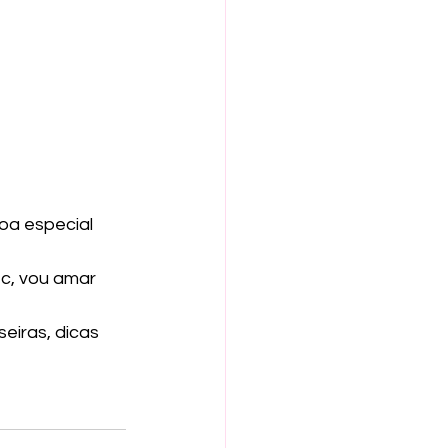
oa especial 
c, vou amar 
eiras, dicas 