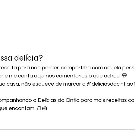
sa delícia? 
 receita para não perder, compartilha com aquela pess
ar e me conta aqui nos comentários o que achou! 💬
 sua casa, não esquece de marcar o @deliciasdacintiaof
ompanhando o Delícias da Cíntia para mais receitas cas
que encantam. 🍞🍰