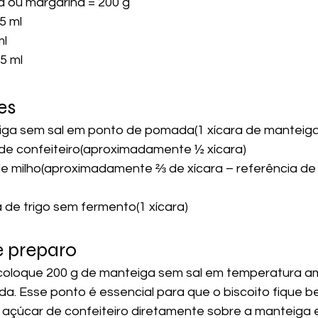
a ou margarina = 200 g
5 ml
ml
,5 ml
es
iga sem sal em ponto de pomada(1 xícara de manteiga
 de confeiteiro(aproximadamente ½ xícara)
e milho(aproximadamente ⅔ de xícara – referência de 
a de trigo sem fermento(1 xícara)
e preparo
 coloque 200 g de manteiga sem sal em temperatura a
. Esse ponto é essencial para que o biscoito fique b
 açúcar de confeiteiro diretamente sobre a manteiga e