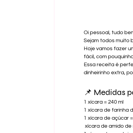
Oi pessoal, tudo b
Sejam todos muito b
Hoje vamos fazer u
fácil, com pouquinho
Essa receita é perf
dinheirinho extra, 
📌 Medidas p
1 xícara = 240 ml
1 xícara de farinha d
1 xícara de açúcar 
 xícara de amido de 