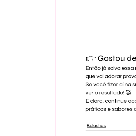
👉 Gostou des
Então já salva essa
que vai adorar prov
Se você fizer aí na
ver o resultado! 🥰
E claro, continue ac
práticas e sabores 
Bolachas