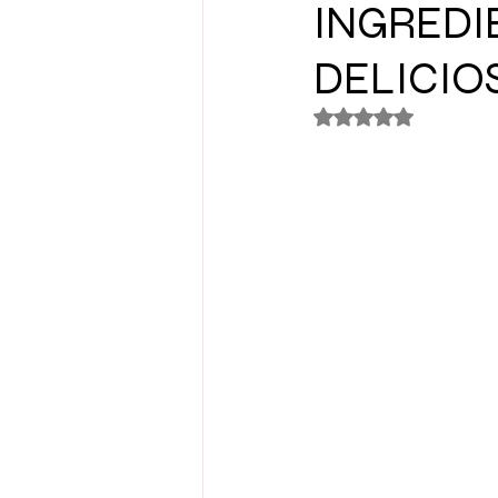
INGREDIE
DELICIO
Avaliado com NaN 