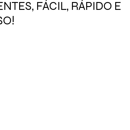
NTES, FÁCIL, RÁPIDO E
SO!
de 5 estrelas.