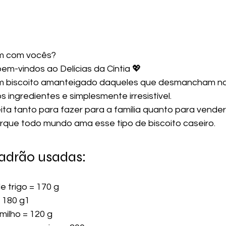
em com vocês?
em-vindos ao Delícias da Cíntia 💖
m biscoito amanteigado daqueles que desmancham na
s ingredientes e simplesmente irresistível.
eita tanto para fazer para a família quanto para vende
porque todo mundo ama esse tipo de biscoito caseiro.
adrão usadas:
e trigo = 170 g
= 180 g1
milho = 120 g