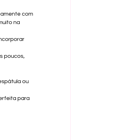
osamente com 
uito na 
ncorporar 
s poucos, 
spátula ou 
erfeita para 