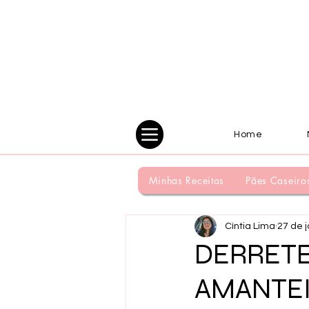
Home
Minhas Receitas
Pães Caseiro
Cíntia Lima
27 de j
DERRETE
AMANTEI