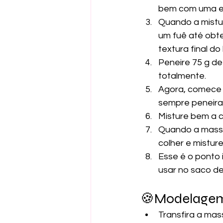
bem com uma es
Quando a mistu
um fuê até obte
textura final do 
Peneire 75 g de
totalmente.
Agora, comece a
sempre peneira
Misture bem a c
Quando a massa
colher e mistur
Esse é o ponto i
usar no saco de
🍪Modelagem 
Transfira a mas