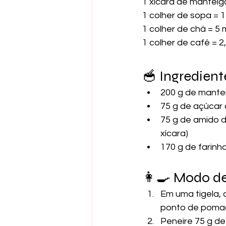
1 xícara de manteig
1 colher de sopa = 1
1 colher de chá = 5 
1 colher de café = 2
🥣 Ingredient
200 g de mante
75 g de açúcar
75 g de amido d
xícara)
170 g de farinh
👩‍🍳 Modo d
Em uma tigela,
ponto de pomada
Peneire 75 g de