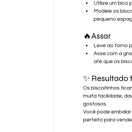
Utilize um bico 
Modele os bisc
pequeno espaço
🔥Assar
Leve ao forno p
Asse com a gra
até que os bisc
✨ Resultado f
Os biscoitinhos fic
muita facilidade, 
gostosos.
Você pode embalar e
perfeito para vende