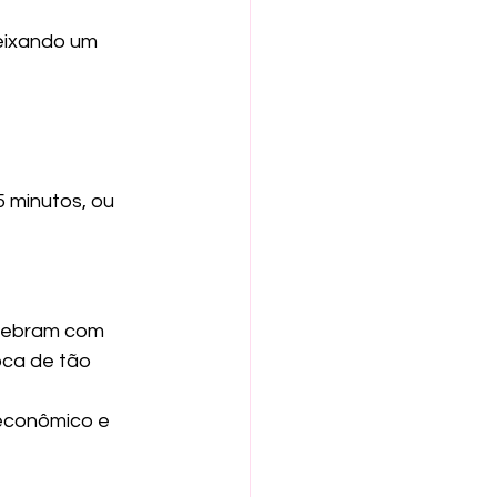
eixando um 
 minutos, ou 
quebram com 
ca de tão 
 econômico e 