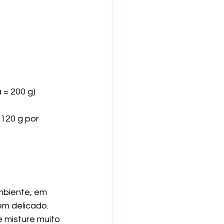
 = 200 g)
120 g por 
mbiente, em 
em delicado.
 misture muito 